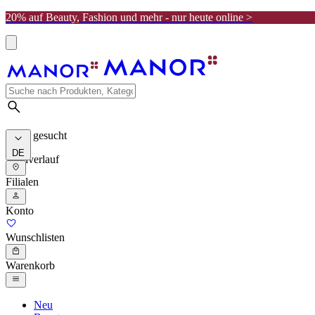
20% auf Beauty, Fashion und mehr - nur heute online >
Meist gesucht
DE
Suchverlauf
Filialen
Konto
Wunschlisten
Warenkorb
Neu