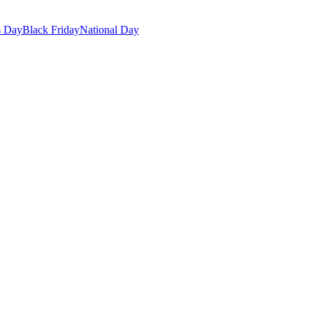
s Day
Black Friday
National Day