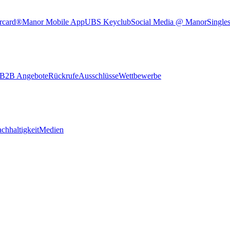
rcard®
Manor Mobile App
UBS Keyclub
Social Media @ Manor
Single
B2B Angebote
Rückrufe
Ausschlüsse
Wettbewerbe
chhaltigkeit
Medien