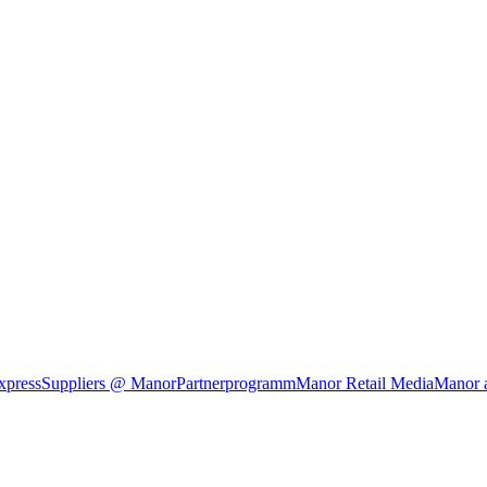
xpress
Suppliers @ Manor
Partnerprogramm
Manor Retail Media
Manor 