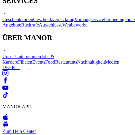
SERVICES
Geschenkkarten
Geschenkverpackung
Vorhangservice
Partnerangebote
Angebote
Rückrufe
Ausschlüsse
Wettbewerbe
ÜBER MANOR
Unser Unternehmen
Jobs &
Karriere
Filialen
Events
Food
Restaurants
Nachhaltigkeit
Medien
DE
FR
IT
MANOR APP:
Zum Help Center