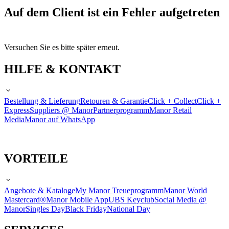
Auf dem Client ist ein Fehler aufgetreten
Versuchen Sie es bitte später erneut.
HILFE & KONTAKT
Bestellung & Lieferung
Retouren & Garantie
Click + Collect
Click +
Express
Suppliers @ Manor
Partnerprogramm
Manor Retail
Media
Manor auf WhatsApp
VORTEILE
Angebote & Kataloge
My Manor Treueprogramm
Manor World
Mastercard®
Manor Mobile App
UBS Keyclub
Social Media @
Manor
Singles Day
Black Friday
National Day