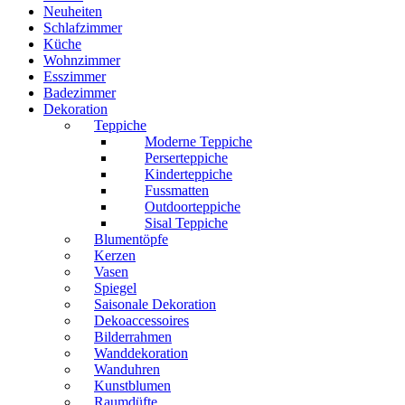
Neuheiten
Schlafzimmer
Küche
Wohnzimmer
Esszimmer
Badezimmer
Dekoration
Teppiche
Moderne Teppiche
Perserteppiche
Kinderteppiche
Fussmatten
Outdoorteppiche
Sisal Teppiche
Blumentöpfe
Kerzen
Vasen
Spiegel
Saisonale Dekoration
Dekoaccessoires
Bilderrahmen
Wanddekoration
Wanduhren
Kunstblumen
Raumdüfte