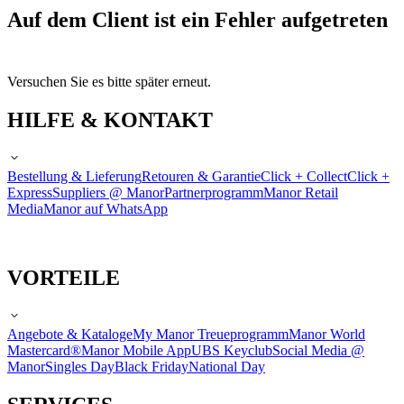
Auf dem Client ist ein Fehler aufgetreten
Versuchen Sie es bitte später erneut.
HILFE & KONTAKT
Bestellung & Lieferung
Retouren & Garantie
Click + Collect
Click +
Express
Suppliers @ Manor
Partnerprogramm
Manor Retail
Media
Manor auf WhatsApp
VORTEILE
Angebote & Kataloge
My Manor Treueprogramm
Manor World
Mastercard®
Manor Mobile App
UBS Keyclub
Social Media @
Manor
Singles Day
Black Friday
National Day