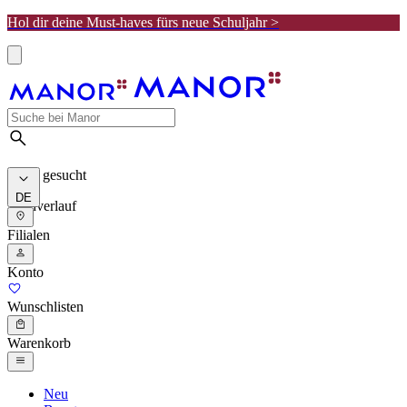
Hol dir deine Must-haves fürs neue Schuljahr >
Meist gesucht
DE
Suchverlauf
Filialen
Konto
Wunschlisten
Warenkorb
Neu