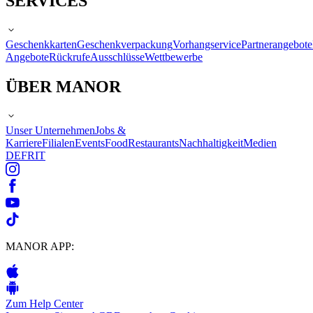
SERVICES
Geschenkkarten
Geschenkverpackung
Vorhangservice
Partnerangebote
Angebote
Rückrufe
Ausschlüsse
Wettbewerbe
ÜBER MANOR
Unser Unternehmen
Jobs &
Karriere
Filialen
Events
Food
Restaurants
Nachhaltigkeit
Medien
DE
FR
IT
MANOR APP:
Zum Help Center