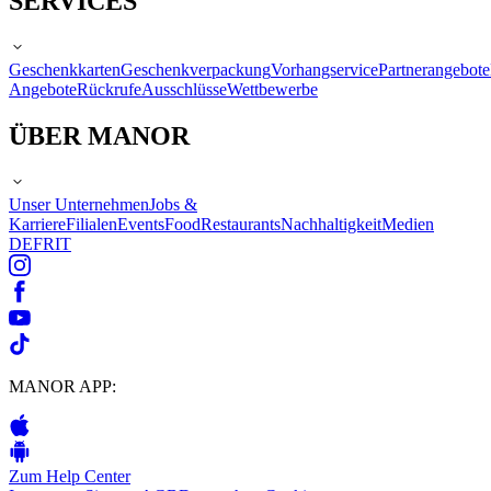
SERVICES
Geschenkkarten
Geschenkverpackung
Vorhangservice
Partnerangebote
Angebote
Rückrufe
Ausschlüsse
Wettbewerbe
ÜBER MANOR
Unser Unternehmen
Jobs &
Karriere
Filialen
Events
Food
Restaurants
Nachhaltigkeit
Medien
DE
FR
IT
MANOR APP:
Zum Help Center