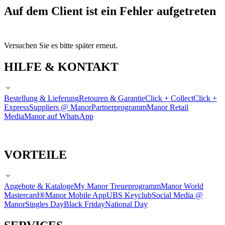
Auf dem Client ist ein Fehler aufgetreten
Versuchen Sie es bitte später erneut.
HILFE & KONTAKT
Bestellung & Lieferung
Retouren & Garantie
Click + Collect
Click +
Express
Suppliers @ Manor
Partnerprogramm
Manor Retail
Media
Manor auf WhatsApp
VORTEILE
Angebote & Kataloge
My Manor Treueprogramm
Manor World
Mastercard®
Manor Mobile App
UBS Keyclub
Social Media @
Manor
Singles Day
Black Friday
National Day