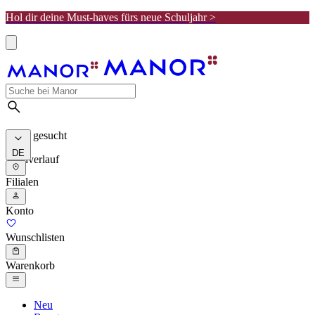
Hol dir deine Must-haves fürs neue Schuljahr >
Meist gesucht
DE
Suchverlauf
Filialen
Konto
Wunschlisten
Warenkorb
Neu