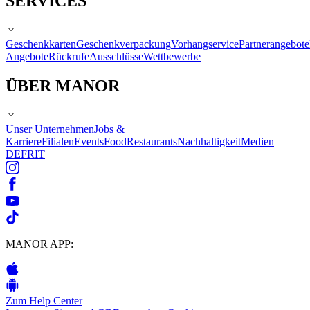
SERVICES
Geschenkkarten
Geschenkverpackung
Vorhangservice
Partnerangebote
Angebote
Rückrufe
Ausschlüsse
Wettbewerbe
ÜBER MANOR
Unser Unternehmen
Jobs &
Karriere
Filialen
Events
Food
Restaurants
Nachhaltigkeit
Medien
DE
FR
IT
MANOR APP:
Zum Help Center