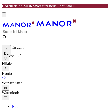
Hol dir deine Must-haves fürs neue Schuljahr >
Meist gesucht
DE
Suchverlauf
Filialen
Konto
Wunschlisten
Warenkorb
Neu