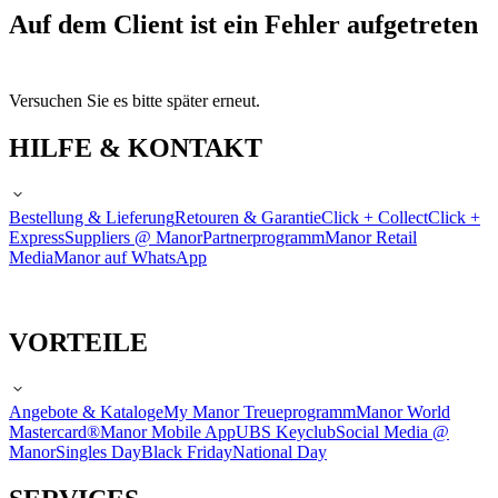
Auf dem Client ist ein Fehler aufgetreten
Versuchen Sie es bitte später erneut.
HILFE & KONTAKT
Bestellung & Lieferung
Retouren & Garantie
Click + Collect
Click +
Express
Suppliers @ Manor
Partnerprogramm
Manor Retail
Media
Manor auf WhatsApp
VORTEILE
Angebote & Kataloge
My Manor Treueprogramm
Manor World
Mastercard®
Manor Mobile App
UBS Keyclub
Social Media @
Manor
Singles Day
Black Friday
National Day