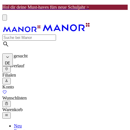
Hol dir deine Must-haves fürs neue Schuljahr >
Meist gesucht
DE
Suchverlauf
Filialen
Konto
Wunschlisten
Warenkorb
Neu