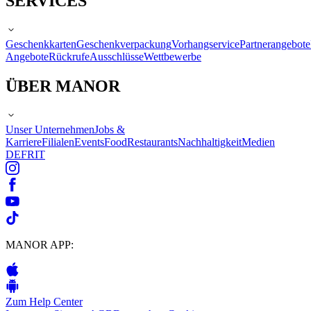
SERVICES
Geschenkkarten
Geschenkverpackung
Vorhangservice
Partnerangebote
Angebote
Rückrufe
Ausschlüsse
Wettbewerbe
ÜBER MANOR
Unser Unternehmen
Jobs &
Karriere
Filialen
Events
Food
Restaurants
Nachhaltigkeit
Medien
DE
FR
IT
MANOR APP:
Zum Help Center