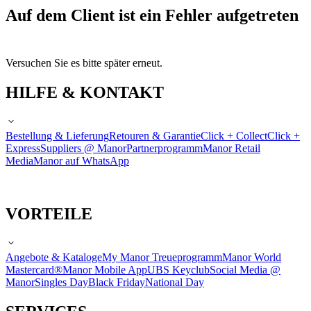
Auf dem Client ist ein Fehler aufgetreten
Versuchen Sie es bitte später erneut.
HILFE & KONTAKT
Bestellung & Lieferung
Retouren & Garantie
Click + Collect
Click +
Express
Suppliers @ Manor
Partnerprogramm
Manor Retail
Media
Manor auf WhatsApp
VORTEILE
Angebote & Kataloge
My Manor Treueprogramm
Manor World
Mastercard®
Manor Mobile App
UBS Keyclub
Social Media @
Manor
Singles Day
Black Friday
National Day