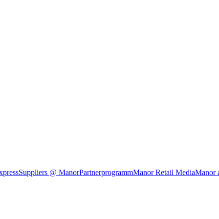
xpress
Suppliers @ Manor
Partnerprogramm
Manor Retail Media
Manor 