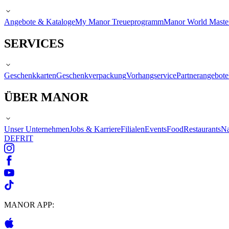
Angebote & Kataloge
My Manor Treueprogramm
Manor World Maste
SERVICES
Geschenkkarten
Geschenkverpackung
Vorhangservice
Partnerangebote
ÜBER MANOR
Unser Unternehmen
Jobs & Karriere
Filialen
Events
Food
Restaurants
Na
DE
FR
IT
MANOR APP: