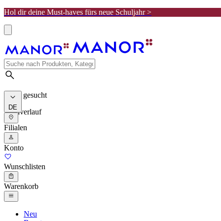
Hol dir deine Must-haves fürs neue Schuljahr >
Meist gesucht
DE
Suchverlauf
Filialen
Konto
Wunschlisten
Warenkorb
Neu