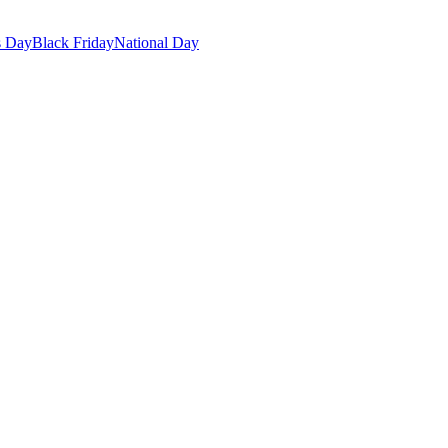
s Day
Black Friday
National Day