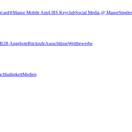
rcard®
Manor Mobile App
UBS Keyclub
Social Media @ Manor
Single
B2B Angebote
Rückrufe
Ausschlüsse
Wettbewerbe
chhaltigkeit
Medien