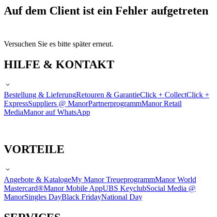
Auf dem Client ist ein Fehler aufgetreten
Versuchen Sie es bitte später erneut.
HILFE & KONTAKT
Bestellung & Lieferung
Retouren & Garantie
Click + Collect
Click +
Express
Suppliers @ Manor
Partnerprogramm
Manor Retail
Media
Manor auf WhatsApp
VORTEILE
Angebote & Kataloge
My Manor Treueprogramm
Manor World
Mastercard®
Manor Mobile App
UBS Keyclub
Social Media @
Manor
Singles Day
Black Friday
National Day