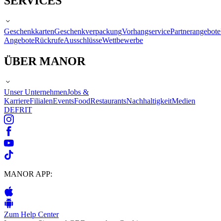
SERVICES
Geschenkkarten
Geschenkverpackung
Vorhangservice
Partnerangebote
Angebote
Rückrufe
Ausschlüsse
Wettbewerbe
ÜBER MANOR
Unser Unternehmen
Jobs &
Karriere
Filialen
Events
Food
Restaurants
Nachhaltigkeit
Medien
DE
FR
IT
MANOR APP:
Zum Help Center