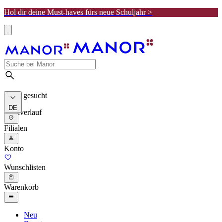
Hol dir deine Must-haves fürs neue Schuljahr >
Meist gesucht
DE
Suchverlauf
Filialen
Konto
Wunschlisten
Warenkorb
Neu