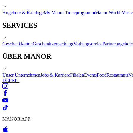
Angebote & Kataloge
My Manor Treueprogramm
Manor World Maste
SERVICES
Geschenkkarten
Geschenkverpackung
Vorhangservice
Partnerangebote
ÜBER MANOR
Unser Unternehmen
Jobs & Karriere
Filialen
Events
Food
Restaurants
Na
DE
FR
IT
MANOR APP: