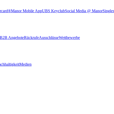
rcard®
Manor Mobile App
UBS Keyclub
Social Media @ Manor
Single
B2B Angebote
Rückrufe
Ausschlüsse
Wettbewerbe
chhaltigkeit
Medien