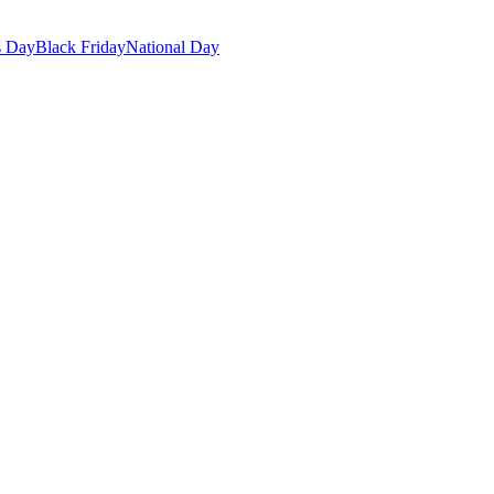
s Day
Black Friday
National Day