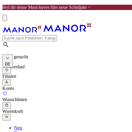
Hol dir deine Must-haves fürs neue Schuljahr >
Meist gesucht
DE
Suchverlauf
Filialen
Konto
Wunschlisten
Warenkorb
Neu