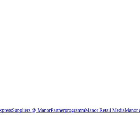
xpress
Suppliers @ Manor
Partnerprogramm
Manor Retail Media
Manor 