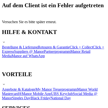
Auf dem Client ist ein Fehler aufgetreten
Versuchen Sie es bitte später erneut.
HILFE & KONTAKT
Bestellung & Lieferung
Retouren & Garantie
Click + Collect
Click +
Express
Suppliers @ Manor
Partnerprogramm
Manor Retail
Media
Manor auf WhatsApp
VORTEILE
Angebote & Kataloge
My Manor Treueprogramm
Manor World
Mastercard®
Manor Mobile App
UBS Keyclub
Social Media @
Manor
Singles Day
Black Friday
National Day