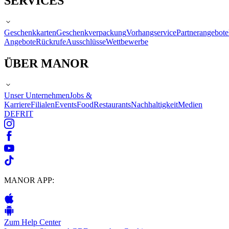
SERVICES
Geschenkkarten
Geschenkverpackung
Vorhangservice
Partnerangebote
Angebote
Rückrufe
Ausschlüsse
Wettbewerbe
ÜBER MANOR
Unser Unternehmen
Jobs &
Karriere
Filialen
Events
Food
Restaurants
Nachhaltigkeit
Medien
DE
FR
IT
MANOR APP:
Zum Help Center