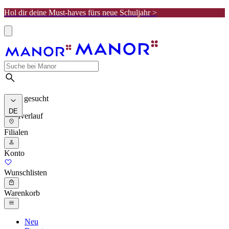
Hol dir deine Must-haves fürs neue Schuljahr >
Meist gesucht
DE
Suchverlauf
Filialen
Konto
Wunschlisten
Warenkorb
Neu