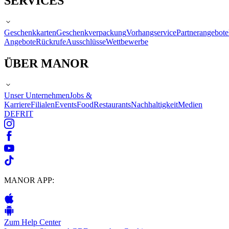
SERVICES
Geschenkkarten
Geschenkverpackung
Vorhangservice
Partnerangebote
Angebote
Rückrufe
Ausschlüsse
Wettbewerbe
ÜBER MANOR
Unser Unternehmen
Jobs &
Karriere
Filialen
Events
Food
Restaurants
Nachhaltigkeit
Medien
DE
FR
IT
MANOR APP:
Zum Help Center