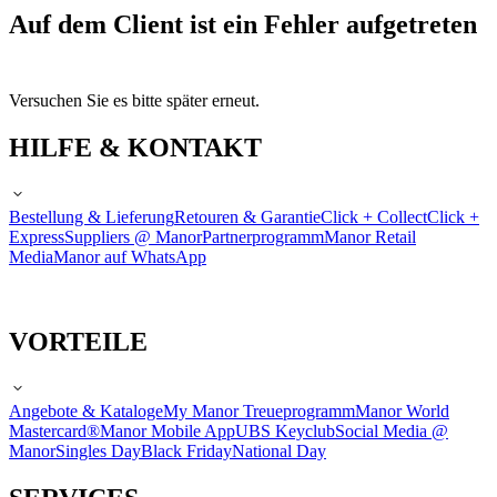
Auf dem Client ist ein Fehler aufgetreten
Versuchen Sie es bitte später erneut.
HILFE & KONTAKT
Bestellung & Lieferung
Retouren & Garantie
Click + Collect
Click +
Express
Suppliers @ Manor
Partnerprogramm
Manor Retail
Media
Manor auf WhatsApp
VORTEILE
Angebote & Kataloge
My Manor Treueprogramm
Manor World
Mastercard®
Manor Mobile App
UBS Keyclub
Social Media @
Manor
Singles Day
Black Friday
National Day