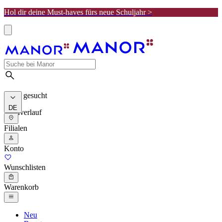
Hol dir deine Must-haves fürs neue Schuljahr >
Meist gesucht
DE
Suchverlauf
Filialen
Konto
Wunschlisten
Warenkorb
Neu