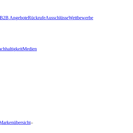
B2B Angebote
Rückrufe
Ausschlüsse
Wettbewerbe
chhaltigkeit
Medien
Markenübersicht
–