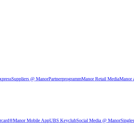
xpress
Suppliers @ Manor
Partnerprogramm
Manor Retail Media
Manor 
rcard®
Manor Mobile App
UBS Keyclub
Social Media @ Manor
Single