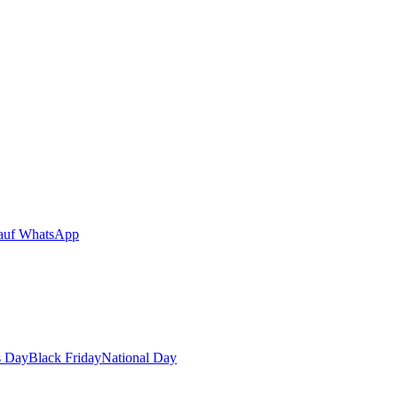
auf WhatsApp
s Day
Black Friday
National Day