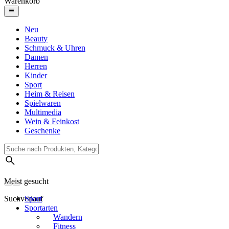
Warenkorb
Neu
Beauty
Schmuck & Uhren
Damen
Herren
Kinder
Sport
Heim & Reisen
Spielwaren
Multimedia
Wein & Feinkost
Geschenke
Meist gesucht
Suchverlauf
Sport
Sportarten
Wandern
Fitness