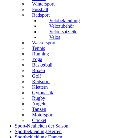
Wintersport
Fussball
Radsport
Velobekleidung
Velozubehör
Veloersatzteile
Velos
Wassersport
Tennis
Running
Yoga
Basketball
Boxen
Golf
Reitsport
Klettern
Gymnastik
Rugby
Angeln
Tanzen
Motorsport
Cricket
Sport-Neuheiten der Saison
Sportbekleidung Herren
Sportbekleidung Damen