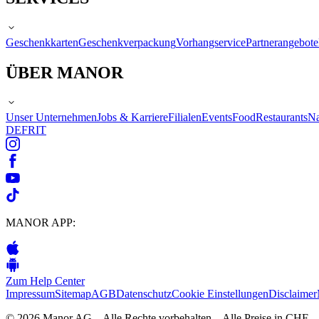
Geschenkkarten
Geschenkverpackung
Vorhangservice
Partnerangebote
ÜBER MANOR
Unser Unternehmen
Jobs & Karriere
Filialen
Events
Food
Restaurants
Na
DE
FR
IT
MANOR APP:
Zum Help Center
Impressum
Sitemap
AGB
Datenschutz
Cookie Einstellungen
Disclaimer
© 2026 Manor AG – Alle Rechte vorbehalten – Alle Preise in CHF