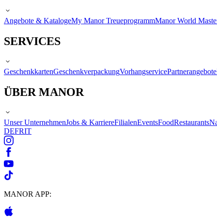
Angebote & Kataloge
My Manor Treueprogramm
Manor World Maste
SERVICES
Geschenkkarten
Geschenkverpackung
Vorhangservice
Partnerangebote
ÜBER MANOR
Unser Unternehmen
Jobs & Karriere
Filialen
Events
Food
Restaurants
Na
DE
FR
IT
MANOR APP: