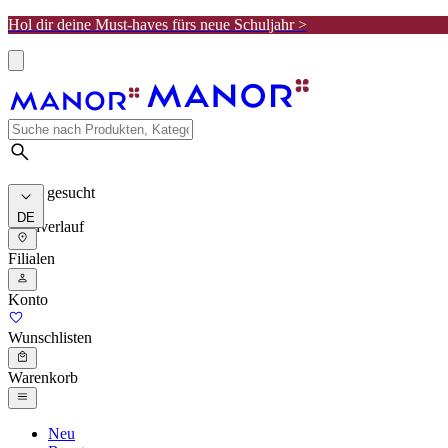
Hol dir deine Must-haves fürs neue Schuljahr >
Meist gesucht
DE
Suchverlauf
Filialen
Konto
Wunschlisten
Warenkorb
Neu