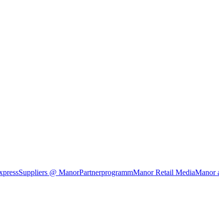
xpress
Suppliers @ Manor
Partnerprogramm
Manor Retail Media
Manor 