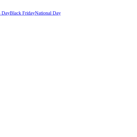
s Day
Black Friday
National Day