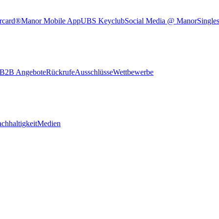
rcard®
Manor Mobile App
UBS Keyclub
Social Media @ Manor
Single
B2B Angebote
Rückrufe
Ausschlüsse
Wettbewerbe
chhaltigkeit
Medien