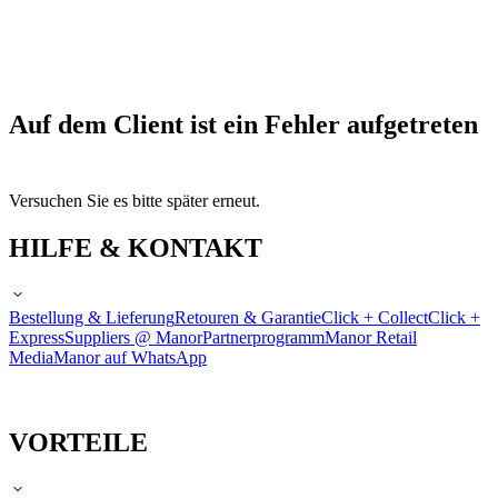
Auf dem Client ist ein Fehler aufgetreten
Versuchen Sie es bitte später erneut.
HILFE & KONTAKT
Bestellung & Lieferung
Retouren & Garantie
Click + Collect
Click +
Express
Suppliers @ Manor
Partnerprogramm
Manor Retail
Media
Manor auf WhatsApp
VORTEILE