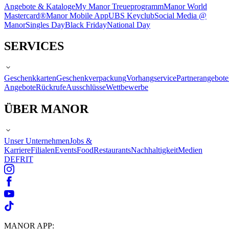
Angebote & Kataloge
My Manor Treueprogramm
Manor World
Mastercard®
Manor Mobile App
UBS Keyclub
Social Media @
Manor
Singles Day
Black Friday
National Day
SERVICES
Geschenkkarten
Geschenkverpackung
Vorhangservice
Partnerangebote
Angebote
Rückrufe
Ausschlüsse
Wettbewerbe
ÜBER MANOR
Unser Unternehmen
Jobs &
Karriere
Filialen
Events
Food
Restaurants
Nachhaltigkeit
Medien
DE
FR
IT
MANOR APP: