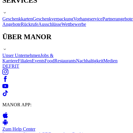
SERVICES
Geschenkkarten
Geschenkverpackung
Vorhangservice
Partnerangebote
Angebote
Rückrufe
Ausschlüsse
Wettbewerbe
ÜBER MANOR
Unser Unternehmen
Jobs &
Karriere
Filialen
Events
Food
Restaurants
Nachhaltigkeit
Medien
DE
FR
IT
MANOR APP:
Zum Help Center