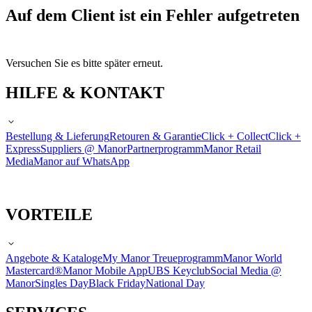
Auf dem Client ist ein Fehler aufgetreten
Versuchen Sie es bitte später erneut.
HILFE & KONTAKT
Bestellung & Lieferung
Retouren & Garantie
Click + Collect
Click +
Express
Suppliers @ Manor
Partnerprogramm
Manor Retail
Media
Manor auf WhatsApp
VORTEILE
Angebote & Kataloge
My Manor Treueprogramm
Manor World
Mastercard®
Manor Mobile App
UBS Keyclub
Social Media @
Manor
Singles Day
Black Friday
National Day