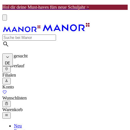
Hol dir deine Must-haves fürs neue Schuljahr >
Meist gesucht
DE
Suchverlauf
Filialen
Konto
Wunschlisten
Warenkorb
Neu