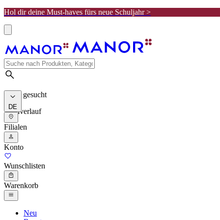
Hol dir deine Must-haves fürs neue Schuljahr >
Meist gesucht
DE
Suchverlauf
Filialen
Konto
Wunschlisten
Warenkorb
Neu