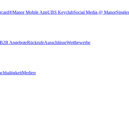
rcard®
Manor Mobile App
UBS Keyclub
Social Media @ Manor
Single
B2B Angebote
Rückrufe
Ausschlüsse
Wettbewerbe
chhaltigkeit
Medien