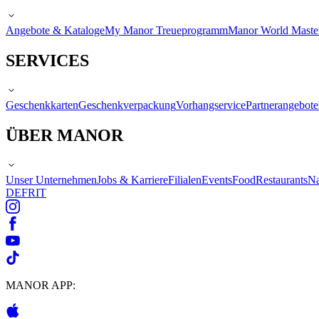
Angebote & Kataloge
My Manor Treueprogramm
Manor World Maste
SERVICES
Geschenkkarten
Geschenkverpackung
Vorhangservice
Partnerangebote
ÜBER MANOR
Unser Unternehmen
Jobs & Karriere
Filialen
Events
Food
Restaurants
Na
DE
FR
IT
MANOR APP: