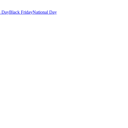
s Day
Black Friday
National Day