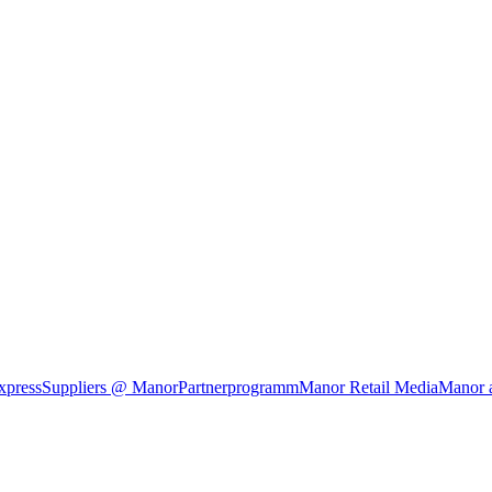
xpress
Suppliers @ Manor
Partnerprogramm
Manor Retail Media
Manor 