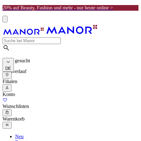
20% auf Beauty, Fashion und mehr - nur heute online >
Meist gesucht
DE
Suchverlauf
Filialen
Konto
Wunschlisten
Warenkorb
Neu