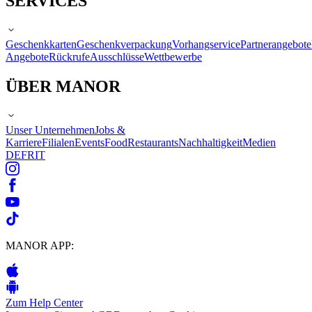
SERVICES
Geschenkkarten
Geschenkverpackung
Vorhangservice
Partnerangebote
Angebote
Rückrufe
Ausschlüsse
Wettbewerbe
ÜBER MANOR
Unser Unternehmen
Jobs &
Karriere
Filialen
Events
Food
Restaurants
Nachhaltigkeit
Medien
DE
FR
IT
MANOR APP:
Zum Help Center