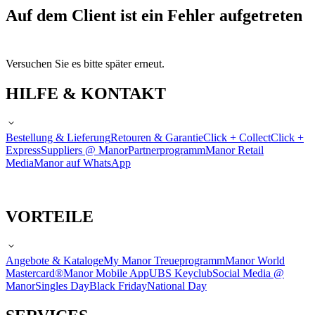
Auf dem Client ist ein Fehler aufgetreten
Versuchen Sie es bitte später erneut.
HILFE & KONTAKT
Bestellung & Lieferung
Retouren & Garantie
Click + Collect
Click +
Express
Suppliers @ Manor
Partnerprogramm
Manor Retail
Media
Manor auf WhatsApp
VORTEILE
Angebote & Kataloge
My Manor Treueprogramm
Manor World
Mastercard®
Manor Mobile App
UBS Keyclub
Social Media @
Manor
Singles Day
Black Friday
National Day