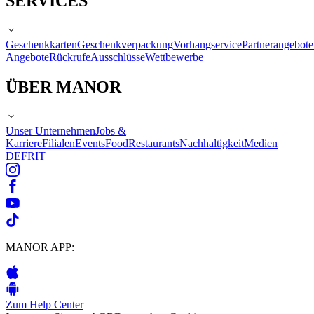
SERVICES
Geschenkkarten
Geschenkverpackung
Vorhangservice
Partnerangebote
Angebote
Rückrufe
Ausschlüsse
Wettbewerbe
ÜBER MANOR
Unser Unternehmen
Jobs &
Karriere
Filialen
Events
Food
Restaurants
Nachhaltigkeit
Medien
DE
FR
IT
MANOR APP:
Zum Help Center