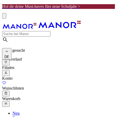
Hol dir deine Must-haves fürs neue Schuljahr >
Meist gesucht
DE
Suchverlauf
Filialen
Konto
Wunschlisten
Warenkorb
Neu