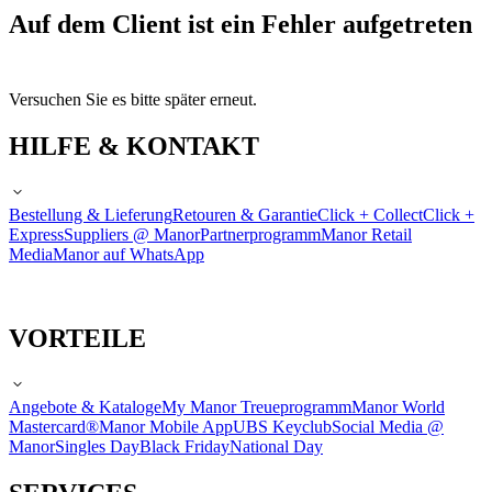
Auf dem Client ist ein Fehler aufgetreten
Versuchen Sie es bitte später erneut.
HILFE & KONTAKT
Bestellung & Lieferung
Retouren & Garantie
Click + Collect
Click +
Express
Suppliers @ Manor
Partnerprogramm
Manor Retail
Media
Manor auf WhatsApp
VORTEILE
Angebote & Kataloge
My Manor Treueprogramm
Manor World
Mastercard®
Manor Mobile App
UBS Keyclub
Social Media @
Manor
Singles Day
Black Friday
National Day