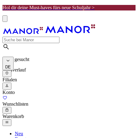
Hol dir deine Must-haves fürs neue Schuljahr >
Meist gesucht
DE
Suchverlauf
Filialen
Konto
Wunschlisten
Warenkorb
Neu