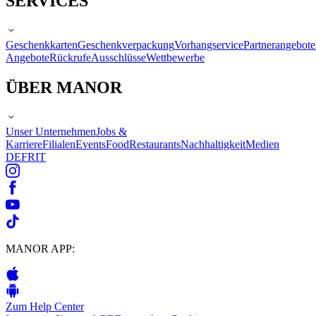
SERVICES
Geschenkkarten
Geschenkverpackung
Vorhangservice
Partnerangebote
Angebote
Rückrufe
Ausschlüsse
Wettbewerbe
ÜBER MANOR
Unser Unternehmen
Jobs &
Karriere
Filialen
Events
Food
Restaurants
Nachhaltigkeit
Medien
DE
FR
IT
MANOR APP:
Zum Help Center