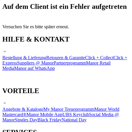
Auf dem Client ist ein Fehler aufgetreten
Versuchen Sie es bitte später erneut.
HILFE & KONTAKT
Bestellung & Lieferung
Retouren & Garantie
Click + Collect
Click +
Express
Suppliers @ Manor
Partnerprogramm
Manor Retail
Media
Manor auf WhatsApp
VORTEILE
Angebote & Kataloge
My Manor Treueprogramm
Manor World
Mastercard®
Manor Mobile App
UBS Keyclub
Social Media @
Manor
Singles Day
Black Friday
National Day