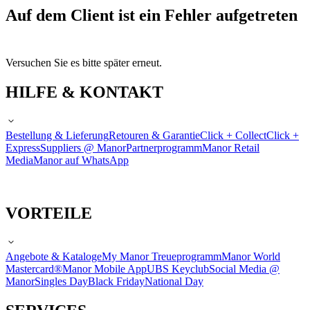
Auf dem Client ist ein Fehler aufgetreten
Versuchen Sie es bitte später erneut.
HILFE & KONTAKT
Bestellung & Lieferung
Retouren & Garantie
Click + Collect
Click +
Express
Suppliers @ Manor
Partnerprogramm
Manor Retail
Media
Manor auf WhatsApp
VORTEILE
Angebote & Kataloge
My Manor Treueprogramm
Manor World
Mastercard®
Manor Mobile App
UBS Keyclub
Social Media @
Manor
Singles Day
Black Friday
National Day