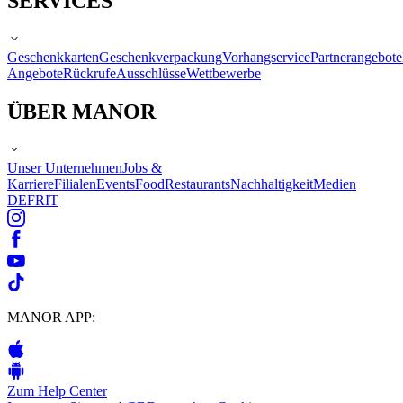
SERVICES
Geschenkkarten
Geschenkverpackung
Vorhangservice
Partnerangebote
Angebote
Rückrufe
Ausschlüsse
Wettbewerbe
ÜBER MANOR
Unser Unternehmen
Jobs &
Karriere
Filialen
Events
Food
Restaurants
Nachhaltigkeit
Medien
DE
FR
IT
MANOR APP:
Zum Help Center