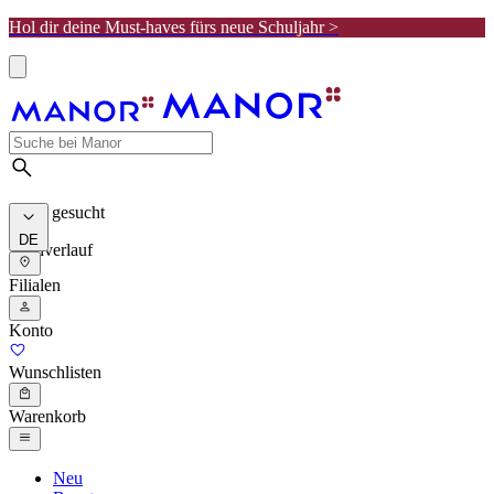
Hol dir deine Must-haves fürs neue Schuljahr >
Meist gesucht
DE
Suchverlauf
Filialen
Konto
Wunschlisten
Warenkorb
Neu