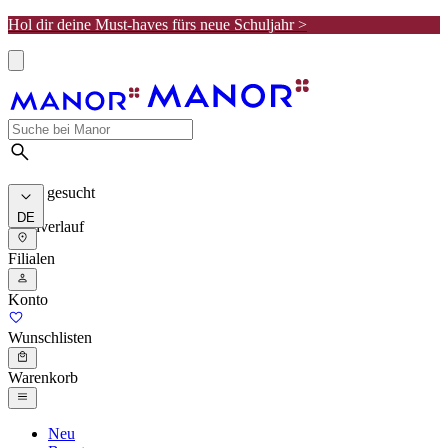
Hol dir deine Must-haves fürs neue Schuljahr >
Meist gesucht
DE
Suchverlauf
Filialen
Konto
Wunschlisten
Warenkorb
Neu