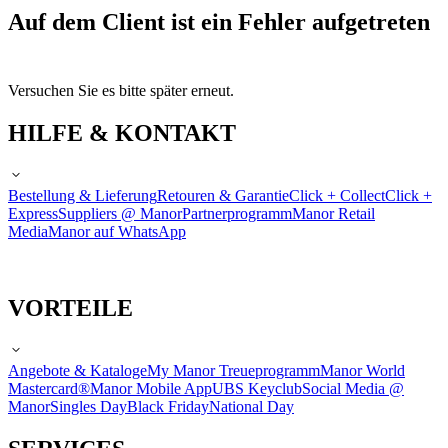
Auf dem Client ist ein Fehler aufgetreten
Versuchen Sie es bitte später erneut.
HILFE & KONTAKT
Bestellung & Lieferung
Retouren & Garantie
Click + Collect
Click +
Express
Suppliers @ Manor
Partnerprogramm
Manor Retail
Media
Manor auf WhatsApp
VORTEILE
Angebote & Kataloge
My Manor Treueprogramm
Manor World
Mastercard®
Manor Mobile App
UBS Keyclub
Social Media @
Manor
Singles Day
Black Friday
National Day