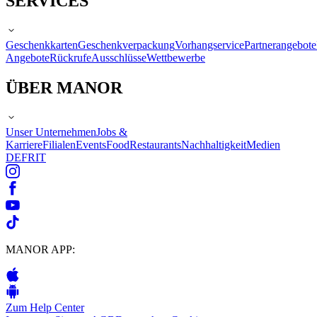
SERVICES
Geschenkkarten
Geschenkverpackung
Vorhangservice
Partnerangebote
Angebote
Rückrufe
Ausschlüsse
Wettbewerbe
ÜBER MANOR
Unser Unternehmen
Jobs &
Karriere
Filialen
Events
Food
Restaurants
Nachhaltigkeit
Medien
DE
FR
IT
MANOR APP:
Zum Help Center