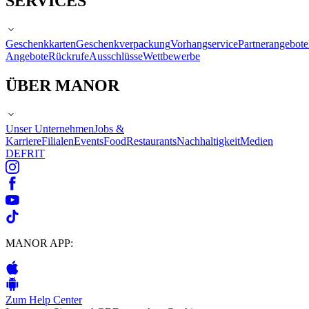
SERVICES
Geschenkkarten
Geschenkverpackung
Vorhangservice
Partnerangebote
Angebote
Rückrufe
Ausschlüsse
Wettbewerbe
ÜBER MANOR
Unser Unternehmen
Jobs &
Karriere
Filialen
Events
Food
Restaurants
Nachhaltigkeit
Medien
DE
FR
IT
MANOR APP:
Zum Help Center