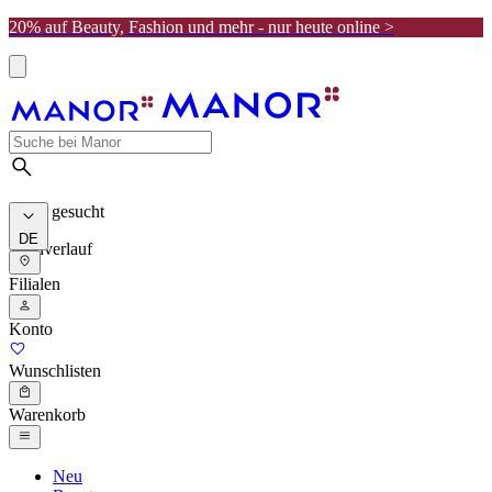
20% auf Beauty, Fashion und mehr - nur heute online >
Meist gesucht
DE
Suchverlauf
Filialen
Konto
Wunschlisten
Warenkorb
Neu