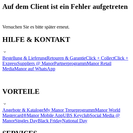
Auf dem Client ist ein Fehler aufgetreten
Versuchen Sie es bitte später erneut.
HILFE & KONTAKT
Bestellung & Lieferung
Retouren & Garantie
Click + Collect
Click +
Express
Suppliers @ Manor
Partnerprogramm
Manor Retail
Media
Manor auf WhatsApp
VORTEILE
Angebote & Kataloge
My Manor Treueprogramm
Manor World
Mastercard®
Manor Mobile App
UBS Keyclub
Social Media @
Manor
Singles Day
Black Friday
National Day