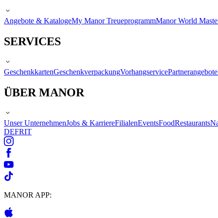
Angebote & Kataloge
My Manor Treueprogramm
Manor World Maste
SERVICES
Geschenkkarten
Geschenkverpackung
Vorhangservice
Partnerangebote
ÜBER MANOR
Unser Unternehmen
Jobs & Karriere
Filialen
Events
Food
Restaurants
Na
DE
FR
IT
MANOR APP: