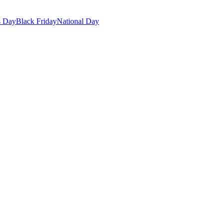
s Day
Black Friday
National Day