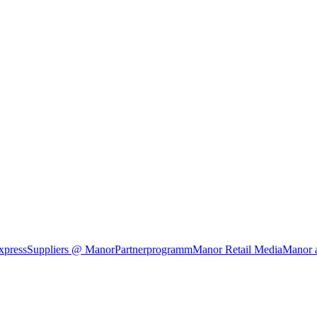
xpress
Suppliers @ Manor
Partnerprogramm
Manor Retail Media
Manor 