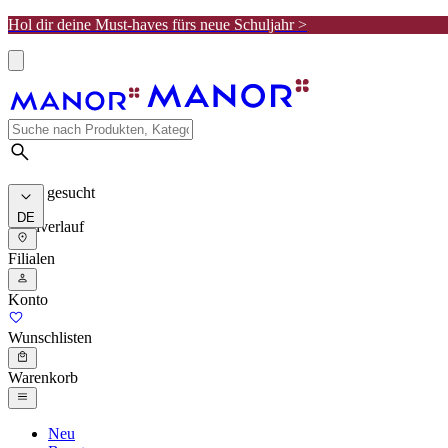
Hol dir deine Must-haves fürs neue Schuljahr >
Meist gesucht
DE
Suchverlauf
Filialen
Konto
Wunschlisten
Warenkorb
Neu