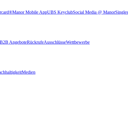
rcard®
Manor Mobile App
UBS Keyclub
Social Media @ Manor
Single
B2B Angebote
Rückrufe
Ausschlüsse
Wettbewerbe
chhaltigkeit
Medien