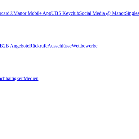
rcard®
Manor Mobile App
UBS Keyclub
Social Media @ Manor
Single
B2B Angebote
Rückrufe
Ausschlüsse
Wettbewerbe
chhaltigkeit
Medien