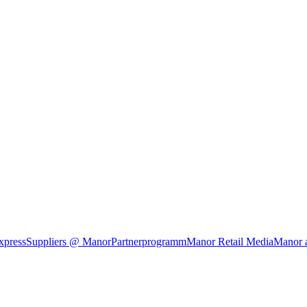
xpress
Suppliers @ Manor
Partnerprogramm
Manor Retail Media
Manor 