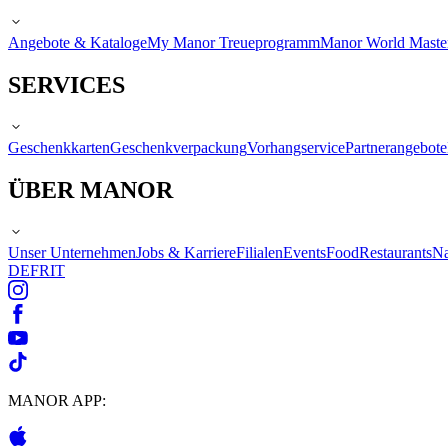
Angebote & Kataloge
My Manor Treueprogramm
Manor World Maste
SERVICES
Geschenkkarten
Geschenkverpackung
Vorhangservice
Partnerangebote
ÜBER MANOR
Unser Unternehmen
Jobs & Karriere
Filialen
Events
Food
Restaurants
Na
DE
FR
IT
MANOR APP: