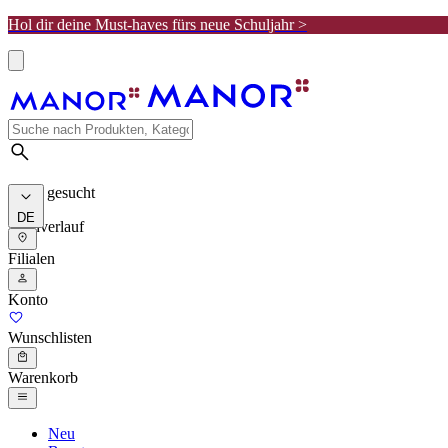
Hol dir deine Must-haves fürs neue Schuljahr >
Meist gesucht
DE
Suchverlauf
Filialen
Konto
Wunschlisten
Warenkorb
Neu