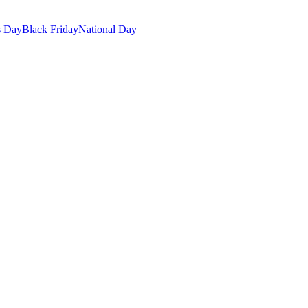
s Day
Black Friday
National Day