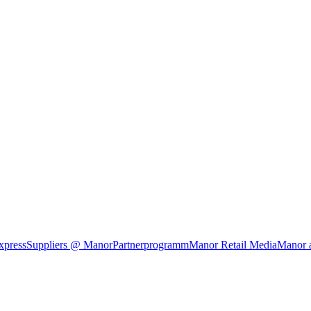
xpress
Suppliers @ Manor
Partnerprogramm
Manor Retail Media
Manor 