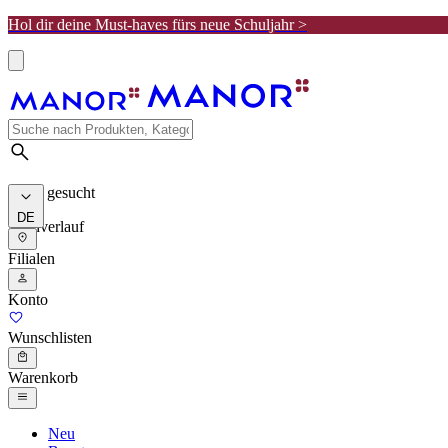
Hol dir deine Must-haves fürs neue Schuljahr >
Meist gesucht
DE
Suchverlauf
Filialen
Konto
Wunschlisten
Warenkorb
Neu