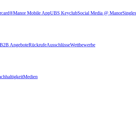
rcard®
Manor Mobile App
UBS Keyclub
Social Media @ Manor
Single
B2B Angebote
Rückrufe
Ausschlüsse
Wettbewerbe
chhaltigkeit
Medien