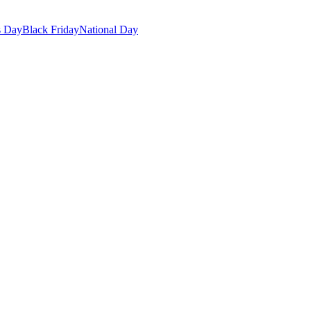
s Day
Black Friday
National Day