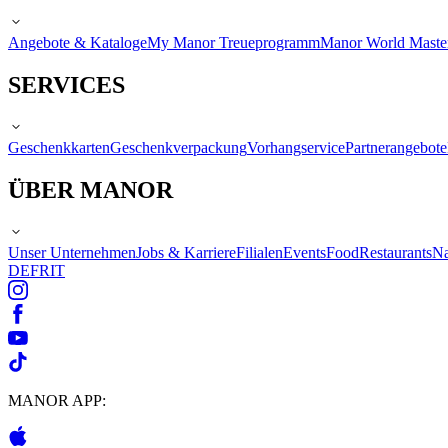
Angebote & Kataloge
My Manor Treueprogramm
Manor World Maste
SERVICES
Geschenkkarten
Geschenkverpackung
Vorhangservice
Partnerangebote
ÜBER MANOR
Unser Unternehmen
Jobs & Karriere
Filialen
Events
Food
Restaurants
Na
DE
FR
IT
MANOR APP: