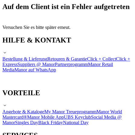
Auf dem Client ist ein Fehler aufgetreten
Versuchen Sie es bitte später erneut.
HILFE & KONTAKT
Bestellung & Lieferung
Retouren & Garantie
Click + Collect
Click +
Express
Suppliers @ Manor
Partnerprogramm
Manor Retail
Media
Manor auf WhatsApp
VORTEILE
Angebote & Kataloge
My Manor Treueprogramm
Manor World
Mastercard®
Manor Mobile App
UBS Keyclub
Social Media @
Manor
Singles Day
Black Friday
National Day