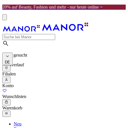
20% auf Beauty, Fashion und mehr - nur heute online >
Meist gesucht
DE
Suchverlauf
Filialen
Konto
Wunschlisten
Warenkorb
Neu