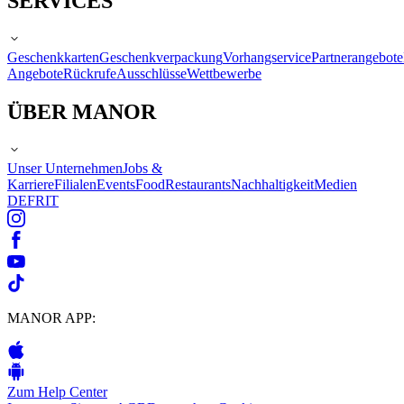
SERVICES
Geschenkkarten
Geschenkverpackung
Vorhangservice
Partnerangebote
Angebote
Rückrufe
Ausschlüsse
Wettbewerbe
ÜBER MANOR
Unser Unternehmen
Jobs &
Karriere
Filialen
Events
Food
Restaurants
Nachhaltigkeit
Medien
DE
FR
IT
MANOR APP:
Zum Help Center