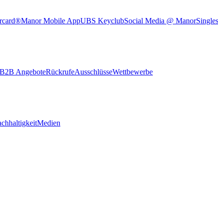
rcard®
Manor Mobile App
UBS Keyclub
Social Media @ Manor
Single
B2B Angebote
Rückrufe
Ausschlüsse
Wettbewerbe
chhaltigkeit
Medien