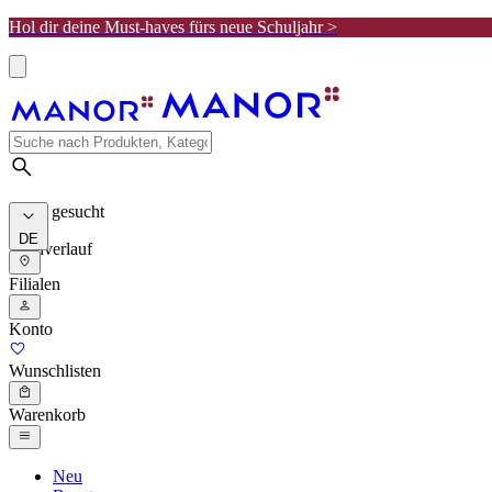
Hol dir deine Must-haves fürs neue Schuljahr >
Meist gesucht
DE
Suchverlauf
Filialen
Konto
Wunschlisten
Warenkorb
Neu