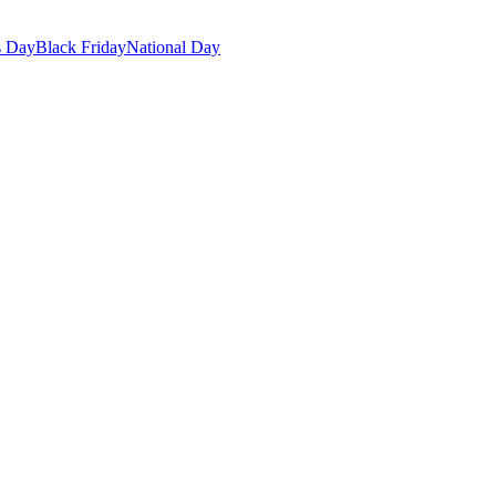
s Day
Black Friday
National Day