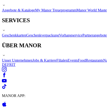
Angebote & Kataloge
My Manor Treueprogramm
Manor World Maste
SERVICES
Geschenkkarten
Geschenkverpackung
Vorhangservice
Partnerangebote
ÜBER MANOR
Unser Unternehmen
Jobs & Karriere
Filialen
Events
Food
Restaurants
Na
DE
FR
IT
MANOR APP: