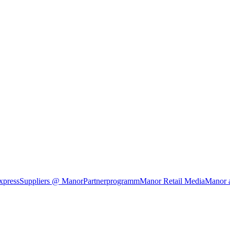
xpress
Suppliers @ Manor
Partnerprogramm
Manor Retail Media
Manor 