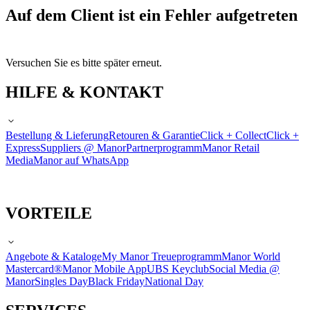
Auf dem Client ist ein Fehler aufgetreten
Versuchen Sie es bitte später erneut.
HILFE & KONTAKT
Bestellung & Lieferung
Retouren & Garantie
Click + Collect
Click +
Express
Suppliers @ Manor
Partnerprogramm
Manor Retail
Media
Manor auf WhatsApp
VORTEILE
Angebote & Kataloge
My Manor Treueprogramm
Manor World
Mastercard®
Manor Mobile App
UBS Keyclub
Social Media @
Manor
Singles Day
Black Friday
National Day