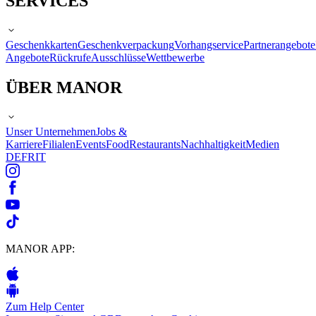
SERVICES
Geschenkkarten
Geschenkverpackung
Vorhangservice
Partnerangebote
Angebote
Rückrufe
Ausschlüsse
Wettbewerbe
ÜBER MANOR
Unser Unternehmen
Jobs &
Karriere
Filialen
Events
Food
Restaurants
Nachhaltigkeit
Medien
DE
FR
IT
MANOR APP:
Zum Help Center