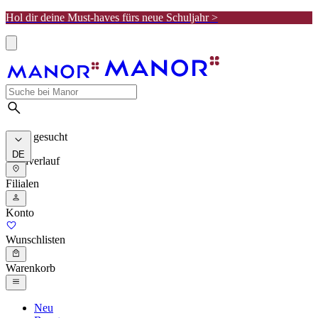
Hol dir deine Must-haves fürs neue Schuljahr >
Meist gesucht
DE
Suchverlauf
Filialen
Konto
Wunschlisten
Warenkorb
Neu