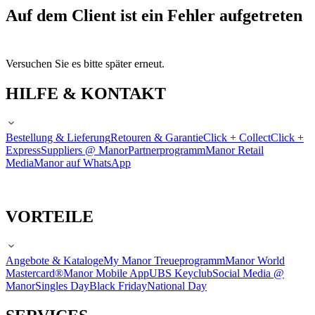
Auf dem Client ist ein Fehler aufgetreten
Versuchen Sie es bitte später erneut.
HILFE & KONTAKT
Bestellung & Lieferung
Retouren & Garantie
Click + Collect
Click +
Express
Suppliers @ Manor
Partnerprogramm
Manor Retail
Media
Manor auf WhatsApp
VORTEILE
Angebote & Kataloge
My Manor Treueprogramm
Manor World
Mastercard®
Manor Mobile App
UBS Keyclub
Social Media @
Manor
Singles Day
Black Friday
National Day