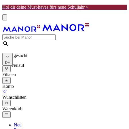
Hol dir deine Must-haves fürs neue Schuljahr >
Meist gesucht
DE
Suchverlauf
Filialen
Konto
Wunschlisten
Warenkorb
Neu