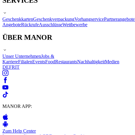
SERVICES
Geschenkkarten
Geschenkverpackung
Vorhangservice
Partnerangebote
Angebote
Rückrufe
Ausschlüsse
Wettbewerbe
ÜBER MANOR
Unser Unternehmen
Jobs &
Karriere
Filialen
Events
Food
Restaurants
Nachhaltigkeit
Medien
DE
FR
IT
MANOR APP:
Zum Help Center