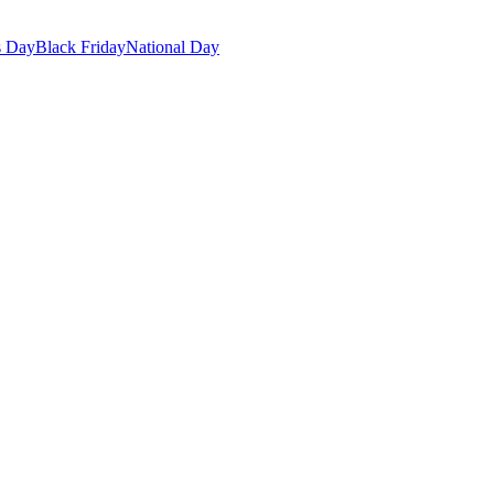
s Day
Black Friday
National Day