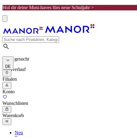
Hol dir deine Must-haves fürs neue Schuljahr >
Meist gesucht
DE
Suchverlauf
Filialen
Konto
Wunschlisten
Warenkorb
Neu