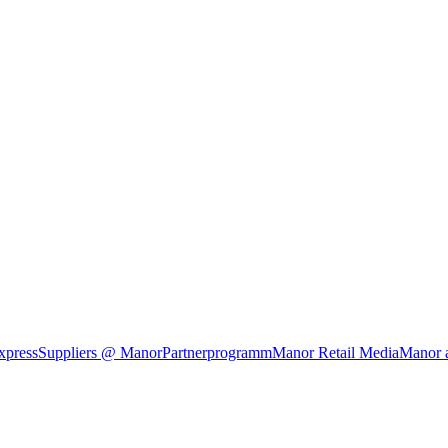
xpress
Suppliers @ Manor
Partnerprogramm
Manor Retail Media
Manor 