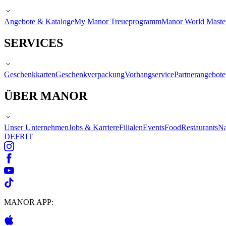
Angebote & Kataloge
My Manor Treueprogramm
Manor World Maste
SERVICES
Geschenkkarten
Geschenkverpackung
Vorhangservice
Partnerangebote
ÜBER MANOR
Unser Unternehmen
Jobs & Karriere
Filialen
Events
Food
Restaurants
Na
DE
FR
IT
MANOR APP: