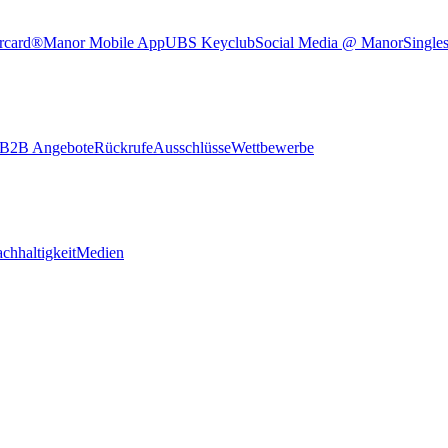
rcard®
Manor Mobile App
UBS Keyclub
Social Media @ Manor
Single
B2B Angebote
Rückrufe
Ausschlüsse
Wettbewerbe
chhaltigkeit
Medien