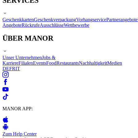
SERVICES
Geschenkkarten
Geschenkverpackung
Vorhangservice
Partnerangebote
Angebote
Rückrufe
Ausschlüsse
Wettbewerbe
ÜBER MANOR
Unser Unternehmen
Jobs &
Karriere
Filialen
Events
Food
Restaurants
Nachhaltigkeit
Medien
DE
FR
IT
MANOR APP:
Zum Help Center