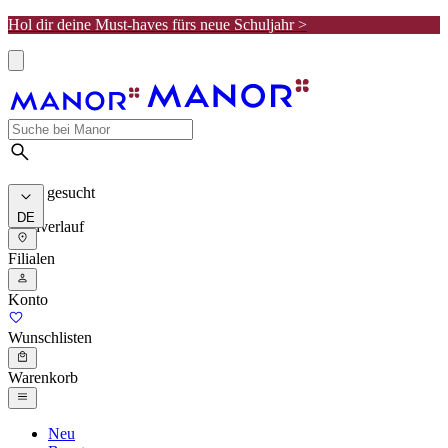
Hol dir deine Must-haves fürs neue Schuljahr >
Meist gesucht
DE
Suchverlauf
Filialen
Konto
Wunschlisten
Warenkorb
Neu