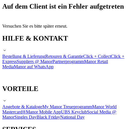
Auf dem Client ist ein Fehler aufgetreten
Versuchen Sie es bitte später erneut.
HILFE & KONTAKT
Bestellung & Lieferung
Retouren & Garantie
Click + Collect
Click +
Express
Suppliers @ Manor
Partnerprogramm
Manor Retail
Media
Manor auf WhatsApp
VORTEILE
Angebote & Kataloge
My Manor Treueprogramm
Manor World
Mastercard®
Manor Mobile App
UBS Keyclub
Social Media @
Manor
Singles Day
Black Friday
National Day