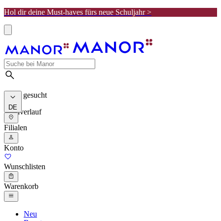
Hol dir deine Must-haves fürs neue Schuljahr >
Meist gesucht
DE
Suchverlauf
Filialen
Konto
Wunschlisten
Warenkorb
Neu