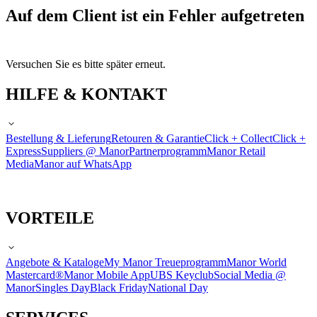
Auf dem Client ist ein Fehler aufgetreten
Versuchen Sie es bitte später erneut.
HILFE & KONTAKT
Bestellung & Lieferung
Retouren & Garantie
Click + Collect
Click +
Express
Suppliers @ Manor
Partnerprogramm
Manor Retail
Media
Manor auf WhatsApp
VORTEILE
Angebote & Kataloge
My Manor Treueprogramm
Manor World
Mastercard®
Manor Mobile App
UBS Keyclub
Social Media @
Manor
Singles Day
Black Friday
National Day