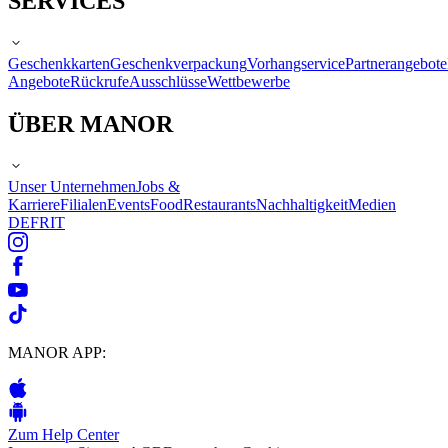
SERVICES
Geschenkkarten
Geschenkverpackung
Vorhangservice
Partnerangebote
Angebote
Rückrufe
Ausschlüsse
Wettbewerbe
ÜBER MANOR
Unser Unternehmen
Jobs &
Karriere
Filialen
Events
Food
Restaurants
Nachhaltigkeit
Medien
DE
FR
IT
MANOR APP:
Zum Help Center