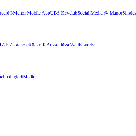
rcard®
Manor Mobile App
UBS Keyclub
Social Media @ Manor
Single
B2B Angebote
Rückrufe
Ausschlüsse
Wettbewerbe
chhaltigkeit
Medien