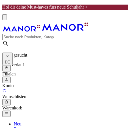
Hol dir deine Must-haves fürs neue Schuljahr >
Meist gesucht
DE
Suchverlauf
Filialen
Konto
Wunschlisten
Warenkorb
Neu