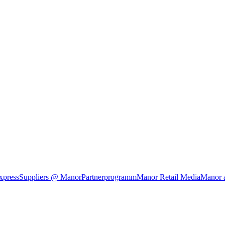
xpress
Suppliers @ Manor
Partnerprogramm
Manor Retail Media
Manor 