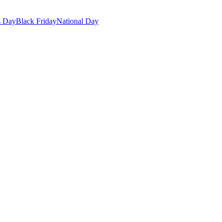
s Day
Black Friday
National Day