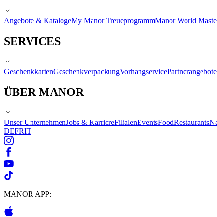
Angebote & Kataloge
My Manor Treueprogramm
Manor World Maste
SERVICES
Geschenkkarten
Geschenkverpackung
Vorhangservice
Partnerangebote
ÜBER MANOR
Unser Unternehmen
Jobs & Karriere
Filialen
Events
Food
Restaurants
Na
DE
FR
IT
MANOR APP: