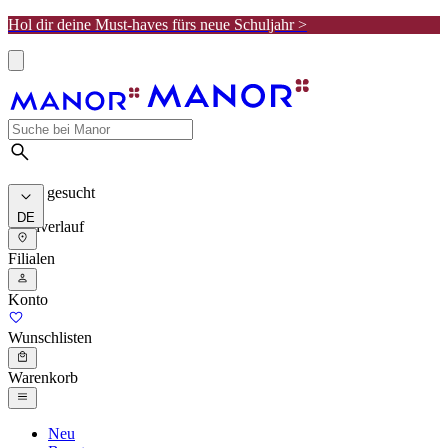
Hol dir deine Must-haves fürs neue Schuljahr >
Meist gesucht
DE
Suchverlauf
Filialen
Konto
Wunschlisten
Warenkorb
Neu