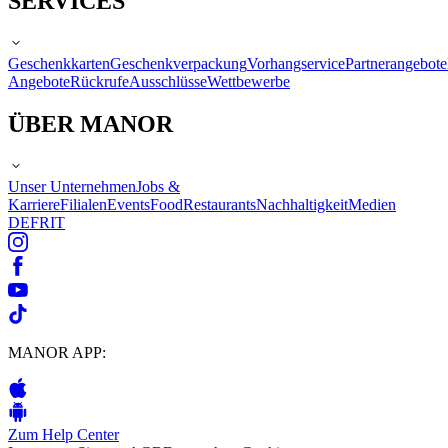
SERVICES
Geschenkkarten
Geschenkverpackung
Vorhangservice
Partnerangebote
Angebote
Rückrufe
Ausschlüsse
Wettbewerbe
ÜBER MANOR
Unser Unternehmen
Jobs &
Karriere
Filialen
Events
Food
Restaurants
Nachhaltigkeit
Medien
DE
FR
IT
MANOR APP:
Zum Help Center