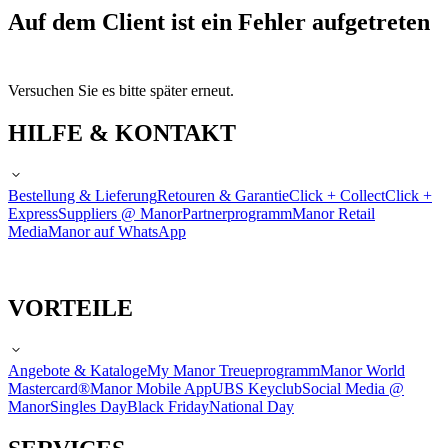
Auf dem Client ist ein Fehler aufgetreten
Versuchen Sie es bitte später erneut.
HILFE & KONTAKT
Bestellung & Lieferung
Retouren & Garantie
Click + Collect
Click +
Express
Suppliers @ Manor
Partnerprogramm
Manor Retail
Media
Manor auf WhatsApp
VORTEILE
Angebote & Kataloge
My Manor Treueprogramm
Manor World
Mastercard®
Manor Mobile App
UBS Keyclub
Social Media @
Manor
Singles Day
Black Friday
National Day