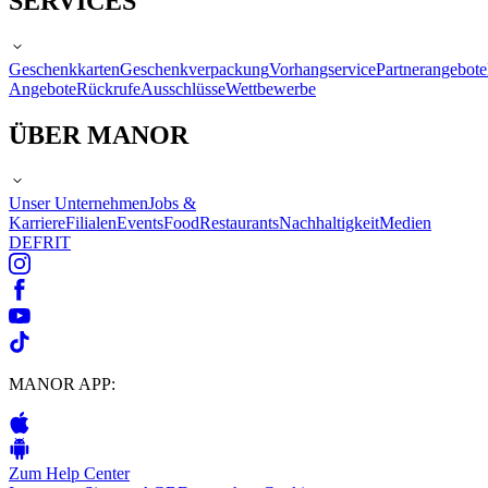
SERVICES
Geschenkkarten
Geschenkverpackung
Vorhangservice
Partnerangebote
Angebote
Rückrufe
Ausschlüsse
Wettbewerbe
ÜBER MANOR
Unser Unternehmen
Jobs &
Karriere
Filialen
Events
Food
Restaurants
Nachhaltigkeit
Medien
DE
FR
IT
MANOR APP:
Zum Help Center