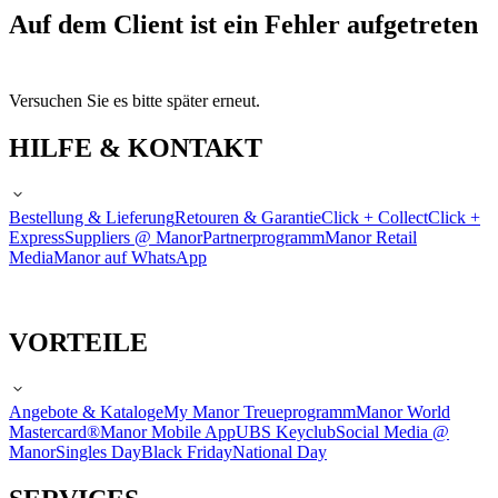
Auf dem Client ist ein Fehler aufgetreten
Versuchen Sie es bitte später erneut.
HILFE & KONTAKT
Bestellung & Lieferung
Retouren & Garantie
Click + Collect
Click +
Express
Suppliers @ Manor
Partnerprogramm
Manor Retail
Media
Manor auf WhatsApp
VORTEILE
Angebote & Kataloge
My Manor Treueprogramm
Manor World
Mastercard®
Manor Mobile App
UBS Keyclub
Social Media @
Manor
Singles Day
Black Friday
National Day