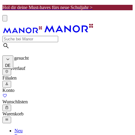
Hol dir deine Must-haves fürs neue Schuljahr >
Meist gesucht
DE
Suchverlauf
Filialen
Konto
Wunschlisten
Warenkorb
Neu