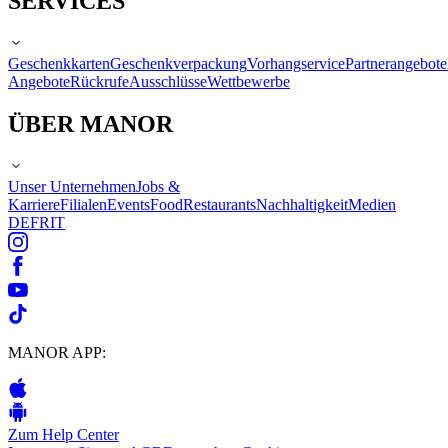
SERVICES
Geschenkkarten
Geschenkverpackung
Vorhangservice
Partnerangebote
Angebote
Rückrufe
Ausschlüsse
Wettbewerbe
ÜBER MANOR
Unser Unternehmen
Jobs &
Karriere
Filialen
Events
Food
Restaurants
Nachhaltigkeit
Medien
DE
FR
IT
MANOR APP:
Zum Help Center