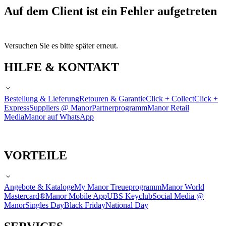
Auf dem Client ist ein Fehler aufgetreten
Versuchen Sie es bitte später erneut.
HILFE & KONTAKT
Bestellung & Lieferung
Retouren & Garantie
Click + Collect
Click +
Express
Suppliers @ Manor
Partnerprogramm
Manor Retail
Media
Manor auf WhatsApp
VORTEILE
Angebote & Kataloge
My Manor Treueprogramm
Manor World
Mastercard®
Manor Mobile App
UBS Keyclub
Social Media @
Manor
Singles Day
Black Friday
National Day