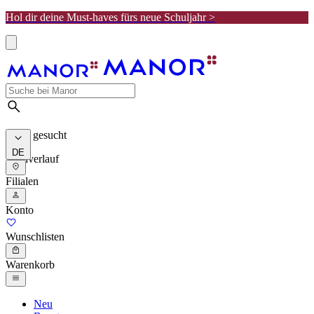
Hol dir deine Must-haves fürs neue Schuljahr >
Meist gesucht
DE
Suchverlauf
Filialen
Konto
Wunschlisten
Warenkorb
Neu