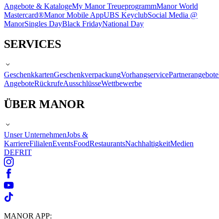
Angebote & Kataloge
My Manor Treueprogramm
Manor World
Mastercard®
Manor Mobile App
UBS Keyclub
Social Media @
Manor
Singles Day
Black Friday
National Day
SERVICES
Geschenkkarten
Geschenkverpackung
Vorhangservice
Partnerangebote
Angebote
Rückrufe
Ausschlüsse
Wettbewerbe
ÜBER MANOR
Unser Unternehmen
Jobs &
Karriere
Filialen
Events
Food
Restaurants
Nachhaltigkeit
Medien
DE
FR
IT
MANOR APP: