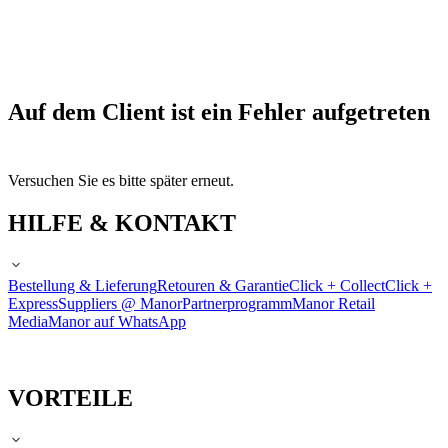
Auf dem Client ist ein Fehler aufgetreten
Versuchen Sie es bitte später erneut.
HILFE & KONTAKT
Bestellung & Lieferung
Retouren & Garantie
Click + Collect
Click +
Express
Suppliers @ Manor
Partnerprogramm
Manor Retail
Media
Manor auf WhatsApp
VORTEILE