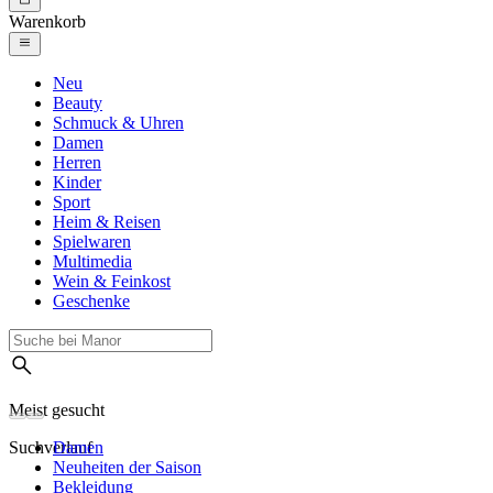
Warenkorb
Neu
Beauty
Schmuck & Uhren
Damen
Herren
Kinder
Sport
Heim & Reisen
Spielwaren
Multimedia
Wein & Feinkost
Geschenke
Meist gesucht
Suchverlauf
Damen
Neuheiten der Saison
Bekleidung