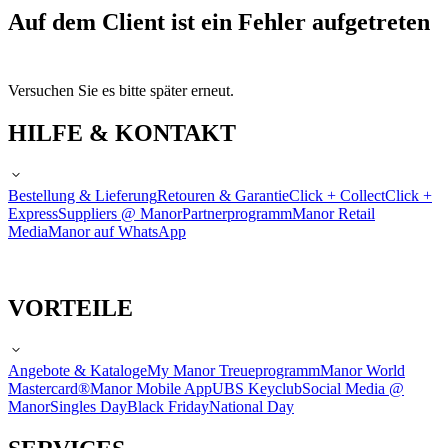
Auf dem Client ist ein Fehler aufgetreten
Versuchen Sie es bitte später erneut.
HILFE & KONTAKT
Bestellung & Lieferung
Retouren & Garantie
Click + Collect
Click +
Express
Suppliers @ Manor
Partnerprogramm
Manor Retail
Media
Manor auf WhatsApp
VORTEILE
Angebote & Kataloge
My Manor Treueprogramm
Manor World
Mastercard®
Manor Mobile App
UBS Keyclub
Social Media @
Manor
Singles Day
Black Friday
National Day