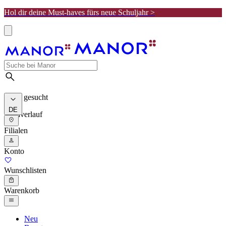
Hol dir deine Must-haves fürs neue Schuljahr >
Meist gesucht
DE
Suchverlauf
Filialen
Konto
Wunschlisten
Warenkorb
Neu