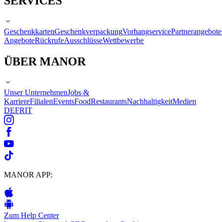
SERVICES
Geschenkkarten
Geschenkverpackung
Vorhangservice
Partnerangebote
Angebote
Rückrufe
Ausschlüsse
Wettbewerbe
ÜBER MANOR
Unser Unternehmen
Jobs &
Karriere
Filialen
Events
Food
Restaurants
Nachhaltigkeit
Medien
DE
FR
IT
MANOR APP:
Zum Help Center