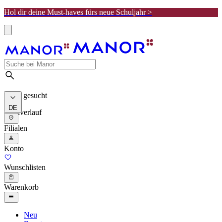
Hol dir deine Must-haves fürs neue Schuljahr >
Meist gesucht
DE
Suchverlauf
Filialen
Konto
Wunschlisten
Warenkorb
Neu