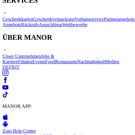
SERVICES
Geschenkkarten
Geschenkverpackung
Vorhangservice
Partnerangebote
Angebote
Rückrufe
Ausschlüsse
Wettbewerbe
ÜBER MANOR
Unser Unternehmen
Jobs &
Karriere
Filialen
Events
Food
Restaurants
Nachhaltigkeit
Medien
DE
FR
IT
MANOR APP:
Zum Help Center