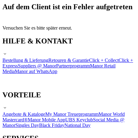
Auf dem Client ist ein Fehler aufgetreten
Versuchen Sie es bitte später erneut.
HILFE & KONTAKT
Bestellung & Lieferung
Retouren & Garantie
Click + Collect
Click +
Express
Suppliers @ Manor
Partnerprogramm
Manor Retail
Media
Manor auf WhatsApp
VORTEILE
Angebote & Kataloge
My Manor Treueprogramm
Manor World
Mastercard®
Manor Mobile App
UBS Keyclub
Social Media @
Manor
Singles Day
Black Friday
National Day