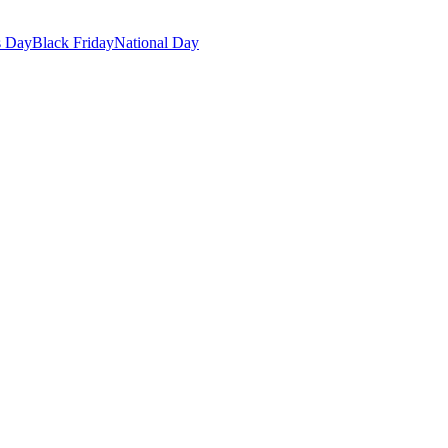
s Day
Black Friday
National Day