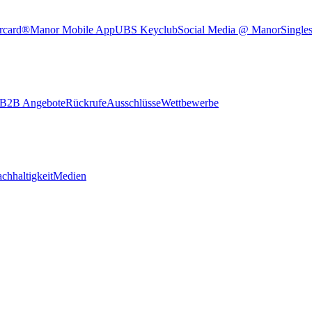
rcard®
Manor Mobile App
UBS Keyclub
Social Media @ Manor
Single
B2B Angebote
Rückrufe
Ausschlüsse
Wettbewerbe
chhaltigkeit
Medien