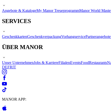
Angebote & Kataloge
My Manor Treueprogramm
Manor World Maste
SERVICES
Geschenkkarten
Geschenkverpackung
Vorhangservice
Partnerangebote
ÜBER MANOR
Unser Unternehmen
Jobs & Karriere
Filialen
Events
Food
Restaurants
Na
DE
FR
IT
MANOR APP: