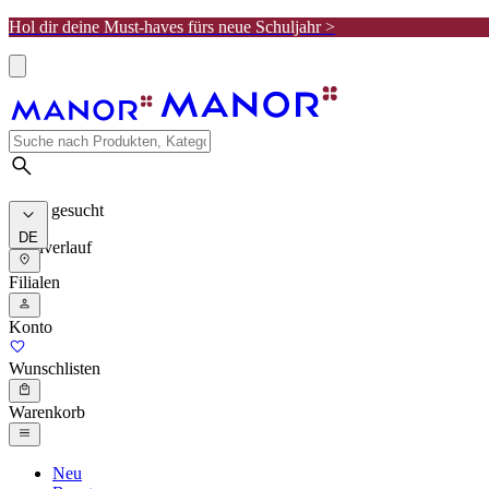
Hol dir deine Must-haves fürs neue Schuljahr >
Meist gesucht
DE
Suchverlauf
Filialen
Konto
Wunschlisten
Warenkorb
Neu