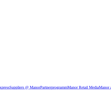
xpress
Suppliers @ Manor
Partnerprogramm
Manor Retail Media
Manor 