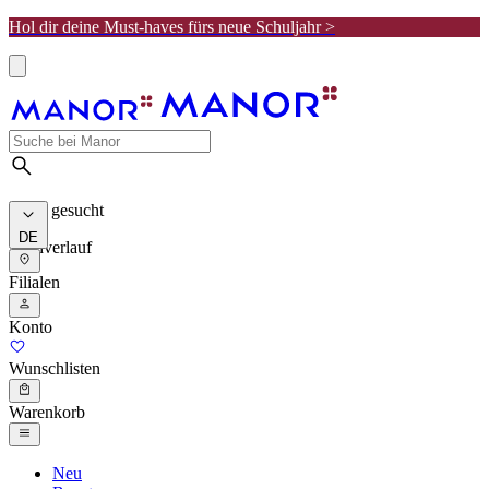
Hol dir deine Must-haves fürs neue Schuljahr >
Meist gesucht
DE
Suchverlauf
Filialen
Konto
Wunschlisten
Warenkorb
Neu