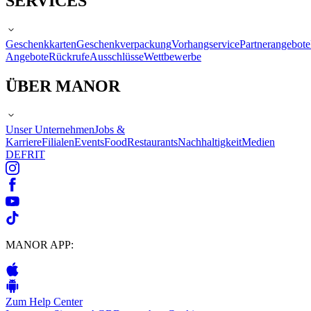
SERVICES
Geschenkkarten
Geschenkverpackung
Vorhangservice
Partnerangebote
Angebote
Rückrufe
Ausschlüsse
Wettbewerbe
ÜBER MANOR
Unser Unternehmen
Jobs &
Karriere
Filialen
Events
Food
Restaurants
Nachhaltigkeit
Medien
DE
FR
IT
MANOR APP:
Zum Help Center