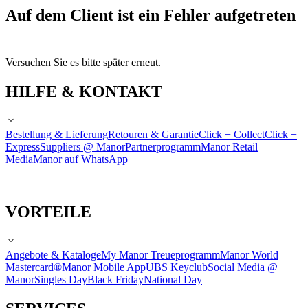
Auf dem Client ist ein Fehler aufgetreten
Versuchen Sie es bitte später erneut.
HILFE & KONTAKT
Bestellung & Lieferung
Retouren & Garantie
Click + Collect
Click +
Express
Suppliers @ Manor
Partnerprogramm
Manor Retail
Media
Manor auf WhatsApp
VORTEILE
Angebote & Kataloge
My Manor Treueprogramm
Manor World
Mastercard®
Manor Mobile App
UBS Keyclub
Social Media @
Manor
Singles Day
Black Friday
National Day