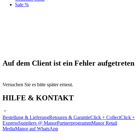
Sale %
Auf dem Client ist ein Fehler aufgetreten
Versuchen Sie es bitte später erneut.
HILFE & KONTAKT
Bestellung & Lieferung
Retouren & Garantie
Click + Collect
Click +
Express
Suppliers @ Manor
Partnerprogramm
Manor Retail
Media
Manor auf WhatsApp