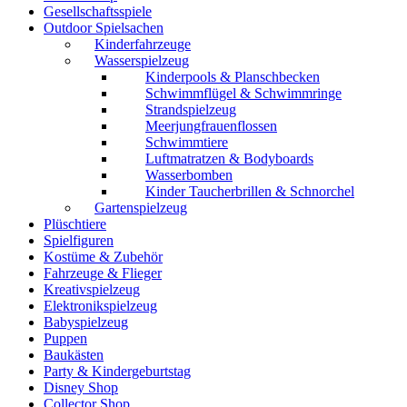
Gesellschaftsspiele
Outdoor Spielsachen
Kinderfahrzeuge
Wasserspielzeug
Kinderpools & Planschbecken
Schwimmflügel & Schwimmringe
Strandspielzeug
Meerjungfrauenflossen
Schwimmtiere
Luftmatratzen & Bodyboards
Wasserbomben
Kinder Taucherbrillen & Schnorchel
Gartenspielzeug
Plüschtiere
Spielfiguren
Kostüme & Zubehör
Fahrzeuge & Flieger
Kreativspielzeug
Elektronikspielzeug
Babyspielzeug
Puppen
Baukästen
Party & Kindergeburtstag
Disney Shop
Collector Shop