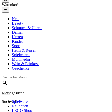
Warenkorb
Neu
Beauty
Schmuck & Uhren
Damen
Herren
Kinder
Sport
Heim & Reisen
Spielwaren
Multimedia
Wein & Feinkost
Geschenke
Meist gesucht
Suchverlauf
Spielwaren
Neuheiten
LEGO Shop