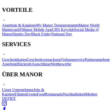
VORTEILE
Angebote & Kataloge
My Manor Treueprogramm
Manor World
Mastercard®
Manor Mobile App
UBS Keyclub
Social Media @
Manor
Singles Day
Black Friday
National Day
SERVICES
Geschenkkarten
Geschenkverpackung
Vorhangservice
Partnerangebote
Angebote
Rückrufe
Ausschlüsse
Wettbewerbe
ÜBER MANOR
Unser Unternehmen
Jobs &
Karriere
Filialen
Events
Food
Restaurants
Nachhaltigkeit
Medien
DE
FR
IT