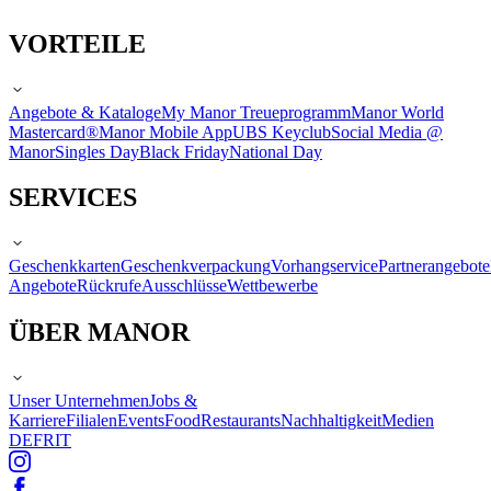
VORTEILE
Angebote & Kataloge
My Manor Treueprogramm
Manor World
Mastercard®
Manor Mobile App
UBS Keyclub
Social Media @
Manor
Singles Day
Black Friday
National Day
SERVICES
Geschenkkarten
Geschenkverpackung
Vorhangservice
Partnerangebote
Angebote
Rückrufe
Ausschlüsse
Wettbewerbe
ÜBER MANOR
Unser Unternehmen
Jobs &
Karriere
Filialen
Events
Food
Restaurants
Nachhaltigkeit
Medien
DE
FR
IT