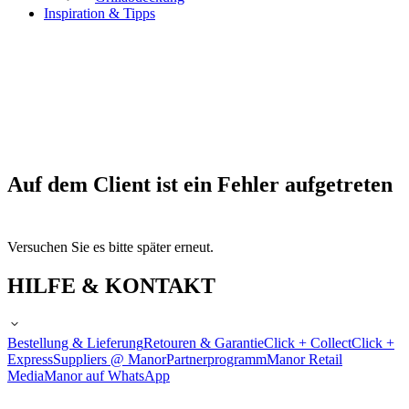
Inspiration & Tipps
Auf dem Client ist ein Fehler aufgetreten
Versuchen Sie es bitte später erneut.
HILFE & KONTAKT
Bestellung & Lieferung
Retouren & Garantie
Click + Collect
Click +
Express
Suppliers @ Manor
Partnerprogramm
Manor Retail
Media
Manor auf WhatsApp