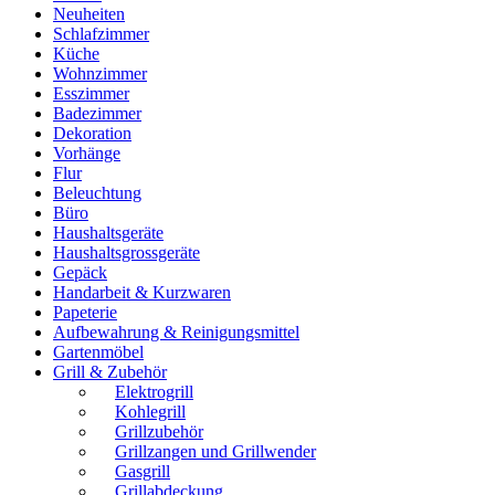
Neuheiten
Schlafzimmer
Küche
Wohnzimmer
Esszimmer
Badezimmer
Dekoration
Vorhänge
Flur
Beleuchtung
Büro
Haushaltsgeräte
Haushaltsgrossgeräte
Gepäck
Handarbeit & Kurzwaren
Papeterie
Aufbewahrung & Reinigungsmittel
Gartenmöbel
Grill & Zubehör
Elektrogrill
Kohlegrill
Grillzubehör
Grillzangen und Grillwender
Gasgrill
Grillabdeckung