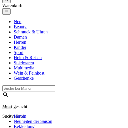
Warenkorb
Neu
Beauty
Schmuck & Uhren
Damen
Herren
Kinder
Sport
Heim & Reisen
Spielwaren
Multimedia
Wein & Feinkost
Geschenke
Meist gesucht
Suchverlauf
Herren
Neuheiten der Saison
Bekleidung