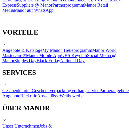
Express
Suppliers @ Manor
Partnerprogramm
Manor Retail
Media
Manor auf WhatsApp
VORTEILE
Angebote & Kataloge
My Manor Treueprogramm
Manor World
Mastercard®
Manor Mobile App
UBS Keyclub
Social Media @
Manor
Singles Day
Black Friday
National Day
SERVICES
Geschenkkarten
Geschenkverpackung
Vorhangservice
Partnerangebote
Angebote
Rückrufe
Ausschlüsse
Wettbewerbe
ÜBER MANOR
Unser Unternehmen
Jobs &