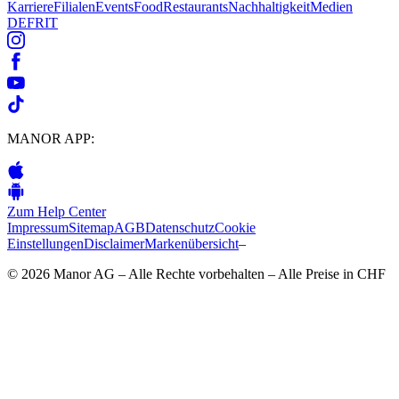
Karriere
Filialen
Events
Food
Restaurants
Nachhaltigkeit
Medien
DE
FR
IT
MANOR APP:
Zum Help Center
Impressum
Sitemap
AGB
Datenschutz
Cookie
Einstellungen
Disclaimer
Markenübersicht
–
© 2026 Manor AG – Alle Rechte vorbehalten – Alle Preise in CHF