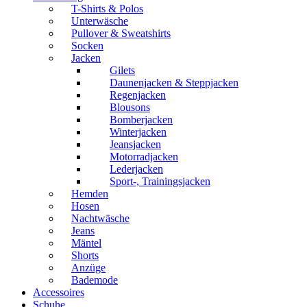
T-Shirts & Polos
Unterwäsche
Pullover & Sweatshirts
Socken
Jacken
Gilets
Daunenjacken & Steppjacken
Regenjacken
Blousons
Bomberjacken
Winterjacken
Jeansjacken
Motorradjacken
Lederjacken
Sport-, Trainingsjacken
Hemden
Hosen
Nachtwäsche
Jeans
Mäntel
Shorts
Anzüge
Bademode
Accessoires
Schuhe