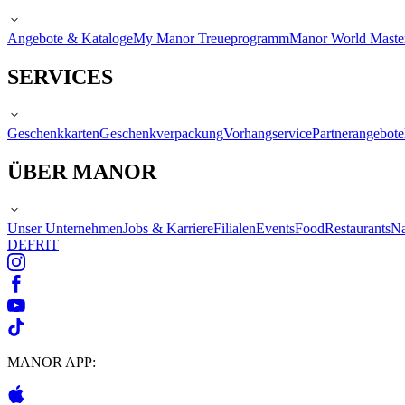
Angebote & Kataloge
My Manor Treueprogramm
Manor World Maste
SERVICES
Geschenkkarten
Geschenkverpackung
Vorhangservice
Partnerangebote
ÜBER MANOR
Unser Unternehmen
Jobs & Karriere
Filialen
Events
Food
Restaurants
Na
DE
FR
IT
MANOR APP: