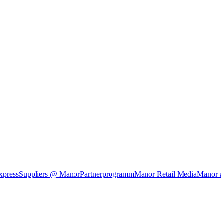
xpress
Suppliers @ Manor
Partnerprogramm
Manor Retail Media
Manor 