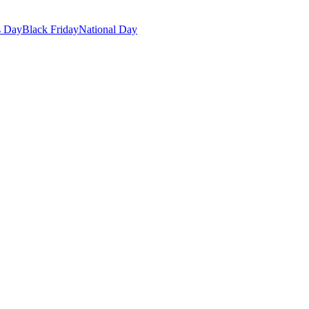
s Day
Black Friday
National Day