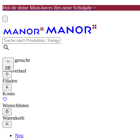
Hol dir deine Must-haves fürs neue Schuljahr >
Meist gesucht
DE
Suchverlauf
Filialen
Konto
Wunschlisten
Warenkorb
Neu