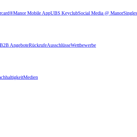
rcard®
Manor Mobile App
UBS Keyclub
Social Media @ Manor
Single
B2B Angebote
Rückrufe
Ausschlüsse
Wettbewerbe
chhaltigkeit
Medien