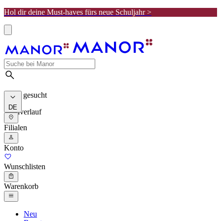
Hol dir deine Must-haves fürs neue Schuljahr >
Meist gesucht
DE
Suchverlauf
Filialen
Konto
Wunschlisten
Warenkorb
Neu