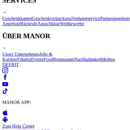
SERVICES
Geschenkkarten
Geschenkverpackung
Vorhangservice
Partnerangebote
Angebote
Rückrufe
Ausschlüsse
Wettbewerbe
ÜBER MANOR
Unser Unternehmen
Jobs &
Karriere
Filialen
Events
Food
Restaurants
Nachhaltigkeit
Medien
DE
FR
IT
MANOR APP:
Zum Help Center