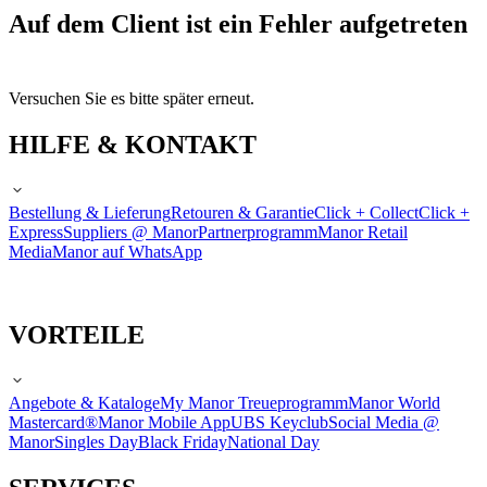
Auf dem Client ist ein Fehler aufgetreten
Versuchen Sie es bitte später erneut.
HILFE & KONTAKT
Bestellung & Lieferung
Retouren & Garantie
Click + Collect
Click +
Express
Suppliers @ Manor
Partnerprogramm
Manor Retail
Media
Manor auf WhatsApp
VORTEILE
Angebote & Kataloge
My Manor Treueprogramm
Manor World
Mastercard®
Manor Mobile App
UBS Keyclub
Social Media @
Manor
Singles Day
Black Friday
National Day