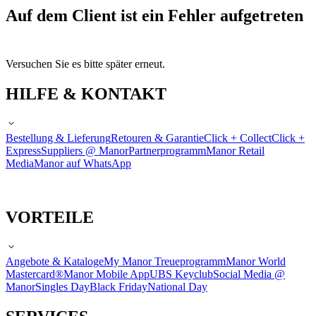
Auf dem Client ist ein Fehler aufgetreten
Versuchen Sie es bitte später erneut.
HILFE & KONTAKT
Bestellung & Lieferung
Retouren & Garantie
Click + Collect
Click +
Express
Suppliers @ Manor
Partnerprogramm
Manor Retail
Media
Manor auf WhatsApp
VORTEILE
Angebote & Kataloge
My Manor Treueprogramm
Manor World
Mastercard®
Manor Mobile App
UBS Keyclub
Social Media @
Manor
Singles Day
Black Friday
National Day