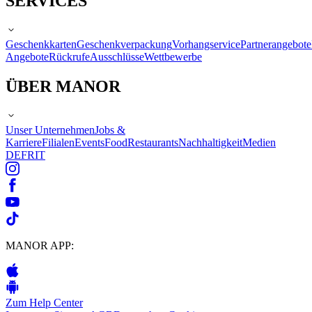
SERVICES
Geschenkkarten
Geschenkverpackung
Vorhangservice
Partnerangebote
Angebote
Rückrufe
Ausschlüsse
Wettbewerbe
ÜBER MANOR
Unser Unternehmen
Jobs &
Karriere
Filialen
Events
Food
Restaurants
Nachhaltigkeit
Medien
DE
FR
IT
MANOR APP:
Zum Help Center