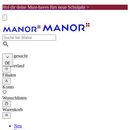
Hol dir deine Must-haves fürs neue Schuljahr >
Meist gesucht
DE
Suchverlauf
Filialen
Konto
Wunschlisten
Warenkorb
Neu