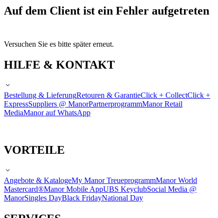
Auf dem Client ist ein Fehler aufgetreten
Versuchen Sie es bitte später erneut.
HILFE & KONTAKT
Bestellung & Lieferung
Retouren & Garantie
Click + Collect
Click +
Express
Suppliers @ Manor
Partnerprogramm
Manor Retail
Media
Manor auf WhatsApp
VORTEILE
Angebote & Kataloge
My Manor Treueprogramm
Manor World
Mastercard®
Manor Mobile App
UBS Keyclub
Social Media @
Manor
Singles Day
Black Friday
National Day