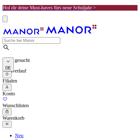
Hol dir deine Must-haves fürs neue Schuljahr >
Meist gesucht
DE
Suchverlauf
Filialen
Konto
Wunschlisten
Warenkorb
Neu