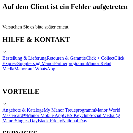
Auf dem Client ist ein Fehler aufgetreten
Versuchen Sie es bitte später erneut.
HILFE & KONTAKT
Bestellung & Lieferung
Retouren & Garantie
Click + Collect
Click +
Express
Suppliers @ Manor
Partnerprogramm
Manor Retail
Media
Manor auf WhatsApp
VORTEILE
Angebote & Kataloge
My Manor Treueprogramm
Manor World
Mastercard®
Manor Mobile App
UBS Keyclub
Social Media @
Manor
Singles Day
Black Friday
National Day