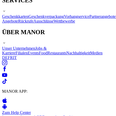
SERVICES
Geschenkkarten
Geschenkverpackung
Vorhangservice
Partnerangebote
Angebote
Rückrufe
Ausschlüsse
Wettbewerbe
ÜBER MANOR
Unser Unternehmen
Jobs &
Karriere
Filialen
Events
Food
Restaurants
Nachhaltigkeit
Medien
DE
FR
IT
MANOR APP:
Zum Help Center