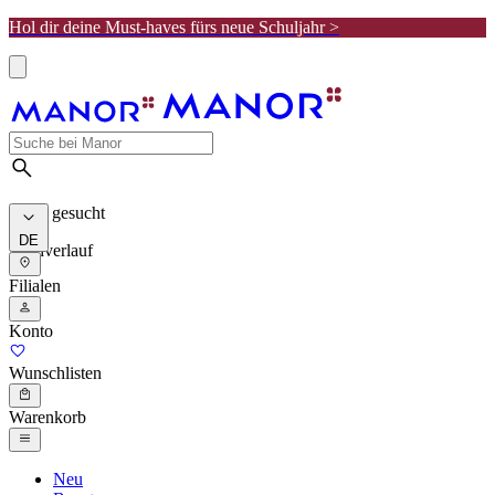
Hol dir deine Must-haves fürs neue Schuljahr >
Meist gesucht
DE
Suchverlauf
Filialen
Konto
Wunschlisten
Warenkorb
Neu