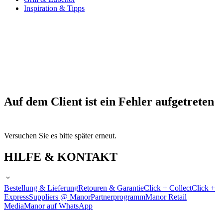
Inspiration & Tipps
Auf dem Client ist ein Fehler aufgetreten
Versuchen Sie es bitte später erneut.
HILFE & KONTAKT
Bestellung & Lieferung
Retouren & Garantie
Click + Collect
Click +
Express
Suppliers @ Manor
Partnerprogramm
Manor Retail
Media
Manor auf WhatsApp