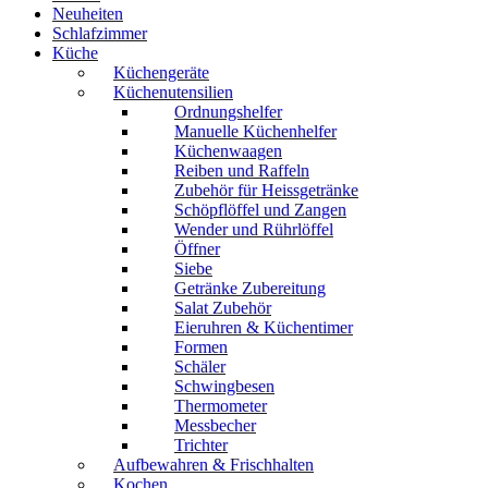
Neuheiten
Schlafzimmer
Küche
Küchengeräte
Küchenutensilien
Ordnungshelfer
Manuelle Küchenhelfer
Küchenwaagen
Reiben und Raffeln
Zubehör für Heissgetränke
Schöpflöffel und Zangen
Wender und Rührlöffel
Öffner
Siebe
Getränke Zubereitung
Salat Zubehör
Eieruhren & Küchentimer
Formen
Schäler
Schwingbesen
Thermometer
Messbecher
Trichter
Aufbewahren & Frischhalten
Kochen