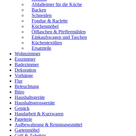
Abfalleimer für die Küche
Backen
Schneiden
Fondue & Raclette
Küchenmöbel
Ölflaschen & Pfeffermühlen
Einkaufswagen und Taschen
Küchentextilien
Ersatzteile
Wohnzimmer
Esszimmer
Badezimmer
Dekoration
Vorhänge
Flur
Beleuchtung
Büro
Haushaltsgeräte
Haushaltsgrossgeräte
Gepäck
Handarbeit & Kurzwaren
Papeterie
Aufbewahrung & Reinigungsmittel
Gartenmöbel
Grill & Zubehör