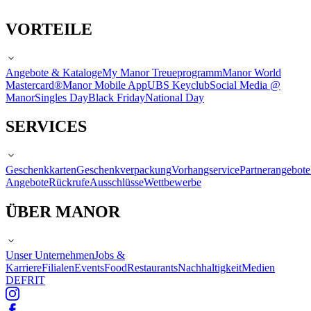
VORTEILE
Angebote & Kataloge
My Manor Treueprogramm
Manor World
Mastercard®
Manor Mobile App
UBS Keyclub
Social Media @
Manor
Singles Day
Black Friday
National Day
SERVICES
Geschenkkarten
Geschenkverpackung
Vorhangservice
Partnerangebote
Angebote
Rückrufe
Ausschlüsse
Wettbewerbe
ÜBER MANOR
Unser Unternehmen
Jobs &
Karriere
Filialen
Events
Food
Restaurants
Nachhaltigkeit
Medien
DE
FR
IT